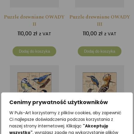
Puzzle drewniane OWADY
Puzzle drewniane OWADY
II
III
110,00
zł
110,00
zł
z VAT
z VAT
Dodaj do koszyka
Dodaj do koszyka
Cenimy prywatność użytkowników
W Puls-Art korzystamy z plików cookies, aby zapewnić
Ci najlepsze doświadczenia podczas korzystania z
naszej strony internetowej. Klikając
"Akceptuję
wszystko"
, wyrażasz zgodę na wykorzystanie plików