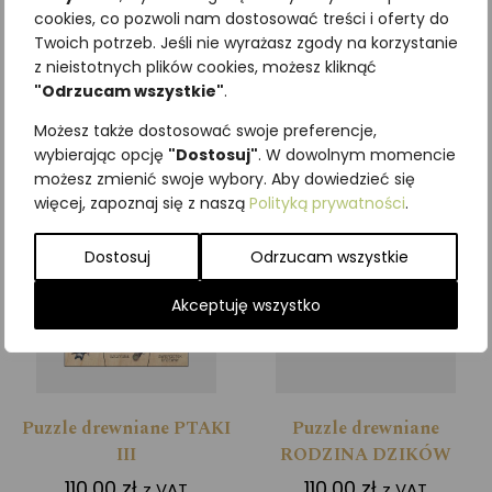
Puzzle drewniane PTAKI
Puzzle drewniane PTAKI II
cookies, co pozwoli nam dostosować treści i oferty do
Twoich potrzeb. Jeśli nie wyrażasz zgody na korzystanie
110,00
zł
110,00
zł
z VAT
z VAT
z nieistotnych plików cookies, możesz kliknąć
"Odrzucam wszystkie"
.
Dodaj do koszyka
Dodaj do koszyka
Możesz także dostosować swoje preferencje,
wybierając opcję
"Dostosuj"
. W dowolnym momencie
możesz zmienić swoje wybory. Aby dowiedzieć się
więcej, zapoznaj się z naszą
Polityką prywatności
.
Dostosuj
Odrzucam wszystkie
Akceptuję wszystko
Puzzle drewniane PTAKI
Puzzle drewniane
III
RODZINA DZIKÓW
110,00
zł
110,00
zł
z VAT
z VAT