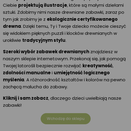
Ciebie
projektują ilustracje
, które są małymi dziełami
sztuki. Zdobimy nimi nasze drewniane zabawki, zaraz po
tym jak zrobimy je z
ekologicznie certyfikowanego
drewna
. Dzięki temu, Ty i Twoje dziecko możecie cieszyć
się widokiem pięknych puzzli i klocków drewnianych w
urokliwie
tradycyjnym stylu
.
Szeroki wybór zabawek drewnianych
znajdziesz w
naszym sklepie internetowym. Przekonaj się, jak pomogą
Twojej latorośli bezpiecznie rozwijać
kreatywność
,
zdolności manualne
i
umiejętność logicznego
myślenia
. A różnorodność kształtów i kolorów na pewno
zachęcą malucha do zabawy.
Kliknij i sam zobacz
, dlaczego dzieci uwielbiają nasze
zabawki!
Wchodzę do sklepu