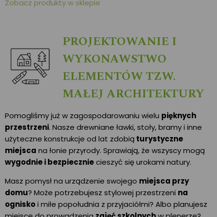
Zobacz produkty w sklepie
PROJEKTOWANIE I
WYKONAWSTWO
ELEMENTÓW TZW.
MAŁEJ ARCHITEKTURY
Pomogliśmy już w zagospodarowaniu wielu
pięknych
przestrzeni
. Nasze drewniane ławki, stoły, bramy i inne
użyteczne konstrukcje od lat zdobią
turystyczne
miejsca
na łonie przyrody. Sprawiają, że wszyscy mogą
wygodnie i bezpiecznie
cieszyć się urokami natury.
Masz pomysł na urządzenie swojego
miejsca przy
domu
? Może potrzebujesz stylowej przestrzeni
na
ognisko
i miłe popołudnia z przyjaciółmi? Albo planujesz
miejsce do prowadzenia
zajęć szkolnych
w plenerze?