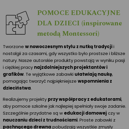
POMOCE EDUKACYJNE
DLA DZIECI (inspirowane
metodą Montessori)
Tworzone
w nowoczesnym stylu z nutką tradycji
i
nostalgii za czasami, gdy wszystko było prostsze i bliższe
natury. Nasze autorskie produkty powstają w wyniku pasji
i ciężkiej pracy
najzdolniejszych projektantów i
grafików
. Te wyjątkowe zabawki
ułatwiają naukę
,
pomagając tworzyć najpiękniejsze
wspomnienia z
dzieciństwa
.
Realizujemy projekty
przy współpracy z edukatorami
,
aby pomoce szkolne jak najlepiej spełniały swoje zadanie.
Szczególnie przydatne są w
edukacji domowej
czy w
nauczaniu dzieci z trudnościami
. Proste zabawki z
pachnącego drewna
pobudzają wszystkie zmysły