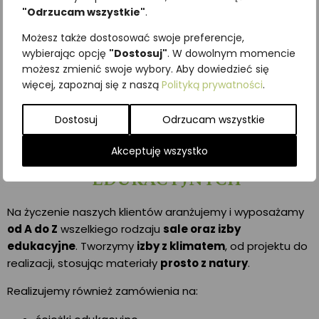
"Odrzucam wszystkie"
.
Możesz także dostosować swoje preferencje,
wybierając opcję
"Dostosuj"
. W dowolnym momencie
możesz zmienić swoje wybory. Aby dowiedzieć się
więcej, zapoznaj się z naszą
Polityką prywatności
.
PROJEKTOWANIE I
Dostosuj
Odrzucam wszystkie
REALIZACJA
POMIESZCZEŃ
Akceptuję wszystko
EDUKACYJNYCH
Na życzenie naszych klientów aranżujemy i wyposażamy
od A do Z
wszelkiego rodzaju
sale oraz izby
edukacyjne
. Tworzymy
izby z klimatem
, od projektu do
realizacji, stosując materiały
prosto z natury
.
Realizujemy również zamówienia na: