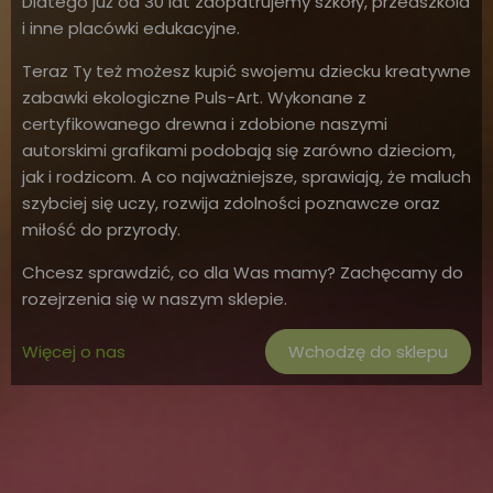
Dlatego już od 30 lat zaopatrujemy szkoły, przedszkola
i inne placówki edukacyjne.
Teraz Ty też możesz kupić swojemu dziecku kreatywne
zabawki ekologiczne Puls-Art. Wykonane z
certyfikowanego drewna i zdobione naszymi
autorskimi grafikami podobają się zarówno dzieciom,
jak i rodzicom. A co najważniejsze, sprawiają, że maluch
szybciej się uczy, rozwija zdolności poznawcze oraz
miłość do przyrody.
Chcesz sprawdzić, co dla Was mamy? Zachęcamy do
rozejrzenia się w naszym sklepie.
Więcej o nas
Wchodzę do sklepu