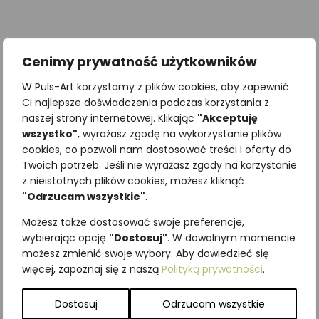
Cenimy prywatność użytkowników
W Puls-Art korzystamy z plików cookies, aby zapewnić
Ci najlepsze doświadczenia podczas korzystania z
naszej strony internetowej. Klikając
"Akceptuję
wszystko"
, wyrażasz zgodę na wykorzystanie plików
cookies, co pozwoli nam dostosować treści i oferty do
Twoich potrzeb. Jeśli nie wyrażasz zgody na korzystanie
z nieistotnych plików cookies, możesz kliknąć
"Odrzucam wszystkie"
.
Kolorowanka podłogowa
Puzzle ZWIERZĘTA
Możesz także dostosować swoje preferencje,
XXL RYBY
NASZYCH LASÓW
wybierając opcję
"Dostosuj"
. W dowolnym momencie
36,90
zł
43,05
zł
z VAT
z VAT
możesz zmienić swoje wybory. Aby dowiedzieć się
więcej, zapoznaj się z naszą
Polityką prywatności
.
Dodaj do koszyka
Dodaj do koszyka
Dostosuj
Odrzucam wszystkie