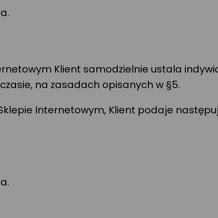
a.
nternetowym Klient samodzielnie ustala indy
 czasie, na zasadach opisanych w §5.
klepie Internetowym, Klient podaje następu
a.