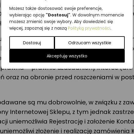
odejmowanych w naszym Sklepie Internetowy
Możesz także dostosować swoje preferencje,
RODO), polegający na ułatwieniu korzystania z
wybierając opcję
"Dostosuj"
. W dowolnym momencie
możesz zmienić swoje wybory. Aby dowiedzieć się
ług.
więcej, zapoznaj się z naszą
Polityką prywatności
.
ekucji roszczeń mogą być przetwarzane niekt
Dostosuj
Odrzucam wszystkie
lepie Internetowym takie jak: imię, nazwisko
Akceptuję wszystko
ient korzysta z usług, inne dane niezbędne d
awna – prawnie uzasadniony interes (art. 6 u
zeń oraz na obronie przed roszczeniami w po
podawane są mu dobrowolnie, w związku z za
ny Internetowej Sklepu, z tym jednak zastrz
ji uniemożliwia Rejestrację i założenie Konta
niemożliwi złożenie i realizację zamówienia K