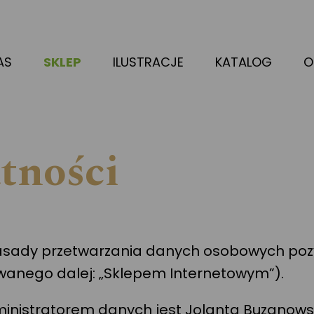
AS
SKLEP
ILUSTRACJE
KATALOG
O
tności
la zasady przetwarzania danych osobowych p
wanego dalej: „Sklepem Internetowym”).
administratorem danych jest Jolanta Buzano