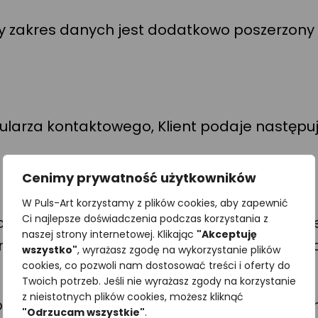
y zakres danych jest dodatkowo poszerzony 
mularza kontaktowego, Klient podaje następu
Cenimy prywatność użytkowników
W Puls-Art korzystamy z plików cookies, aby zapewnić
Ci najlepsze doświadczenia podczas korzystania z
etowej Sklepu mogą być pobierane dodatkowe 
naszej strony internetowej. Klikając
"Akceptuję
nętrzny adres IP dostawcy Internetu, nazwa 
wszystko"
, wyrażasz zgodę na wykorzystanie plików
cookies, co pozwoli nam dostosować treści i oferty do
Twoich potrzeb. Jeśli nie wyrażasz zgody na korzystanie
z nieistotnych plików cookies, możesz kliknąć
e dane nawigacyjne, w tym informacje o lin
"Odrzucam wszystkie"
.