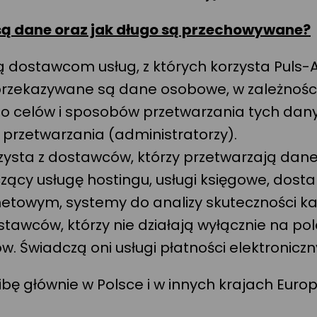
są dane oraz jak długo są przechowywane?
 dostawcom usług, z których korzysta Puls-A
przekazywane są dane osobowe, w zależności
do celów i sposobów przetwarzania tych dan
h przetwarzania (administratorzy).
rzysta z dostawców, którzy przetwarzają dan
czący usługę hostingu, usługi księgowe, dos
rnetowym, systemy do analizy skuteczności 
ostawców, którzy nie działają wyłącznie na pol
. Świadczą oni usługi płatności elektronicz
zibę głównie w Polsce i w innych krajach Eu