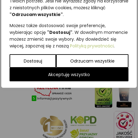
Twoich potrzeb. Jeśli nie wyrażasz zgody na korzystanie
z nieistotnych plików cookies, możesz kliknąć
STRONA GŁÓWNA
"Odrzucam wszystkie"
.
O NAS
Możesz także dostosować swoje preferencje,
SKLEP
wybierając opcję
"Dostosuj"
. W dowolnym momencie
WSPÓŁPRACA
możesz zmienić swoje wybory. Aby dowiedzieć się
PRAWA AUTORSKIE
więcej, zapoznaj się z naszą
Polityką prywatności
.
POLITYKA PRYWATNOŚCI
REGULAMIN SKLEPU
Dostosuj
Odrzucam wszystkie
WARUNKI GWARANCJI
KONTAKT
Akceptuję wszystko