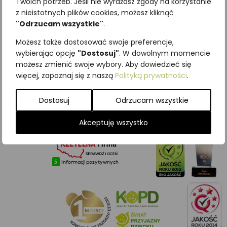
Twoich potrzeb. Jeśli nie wyrażasz zgody na korzystanie
z nieistotnych plików cookies, możesz kliknąć
STRONA GŁÓWNA
"Odrzucam wszystkie"
.
O NAS
Możesz także dostosować swoje preferencje,
SKLEP
wybierając opcję
"Dostosuj"
. W dowolnym momencie
WSPÓŁPRACA
możesz zmienić swoje wybory. Aby dowiedzieć się
PRAWA AUTORSKIE
więcej, zapoznaj się z naszą
Polityką prywatności
.
POLITYKA PRYWATNOŚCI
REGULAMIN SKLEPU
Dostosuj
Odrzucam wszystkie
WARUNKI GWARANCJI
KONTAKT
Akceptuję wszystko