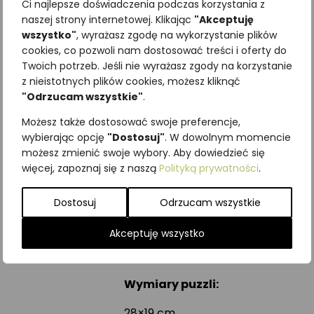
Ci najlepsze doświadczenia podczas korzystania z
sprawdzi się w
edukacji
naszej strony internetowej. Klikając
"Akceptuję
domowej
, jak również jako
wszystko"
, wyrażasz zgodę na wykorzystanie plików
pomoc dydaktyczna w
cookies, co pozwoli nam dostosować treści i oferty do
przedszkolach leśnych
,
Twoich potrzeb. Jeśli nie wyrażasz zgody na korzystanie
szkołach leśnych
i innych
z nieistotnych plików cookies, możesz kliknąć
placówkach edukacyjnych.
"Odrzucam wszystkie"
.
W naszej ofercie znajdziesz
Możesz także dostosować swoje preferencje,
wybierając opcję
"Dostosuj"
. W dowolnym momencie
także inne tematyczne zestawy
możesz zmienić swoje wybory. Aby dowiedzieć się
puzzli oraz możliwość
więcej, zapoznaj się z naszą
Polityką prywatności
.
zamówienia własnego wzoru.
Aby to zrobić, skontaktuj się z
Dostosuj
Odrzucam wszystkie
nami przez formularz
kontaktowy.
Akceptuję wszystko
Dla dzieci w wieku 3+
Wymiary puzzli:
28×19 cm