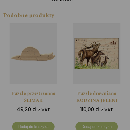
Podobne produkty
Puzzle przestrzenne
Puzzle drewniane
ŚLIMAK
RODZINA JELENI
49,20
zł
110,00
zł
z VAT
z VAT
Dodaj do koszyka
Dodaj do koszyka