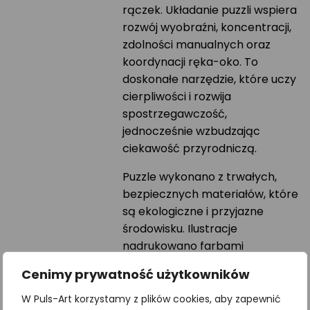
rączek. Układanie puzzli wspiera
rozwój wyobraźni, koncentracji,
zdolności manualnych oraz
koordynacji ręka-oko. To
doskonałe narzędzie, które uczy
cierpliwości i rozwija
spostrzegawczość,
jednocześnie wzbudzając
ciekawość przyrodniczą.
Puzzle wykonano z trwałych,
bezpiecznych materiałów, które
są ekologiczne i przyjazne
środowisku. Ilustracje
nadrukowano farbami
neutralnymi dla zdrowia, co
Cenimy prywatność użytkowników
gwarantuje bezpieczeństwo
zabawy. Zestaw doskonale
W Puls-Art korzystamy z plików cookies, aby zapewnić