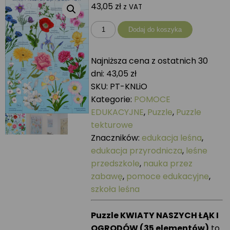
43,05
zł
z VAT
ilość
Dodaj do koszyka
Puzzle
KWIATY
Najniższa cena z ostatnich 30
NASZYCH
dni:
43,05
zł
ŁĄK
SKU:
PT-KNLiO
I
Kategorie:
POMOCE
OGRODÓW
EDUKACYJNE
,
Puzzle
,
Puzzle
tekturowe
Znaczników:
edukacja leśna
,
edukacja przyrodnicza
,
leśne
przedszkole
,
nauka przez
zabawę
,
pomoce edukacyjne
,
szkoła leśna
Puzzle KWIATY NASZYCH ŁĄK I
OGRODÓW (35 elementów)
to