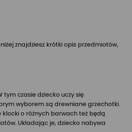
żej znajdziesz krótki opis przedmiotów,
W tym czasie dziecko uczy się
dobrym wyborem są drewniane grzechotki.
że klocki o różnych barwach też będą
otów. Układając je, dziecko nabywa