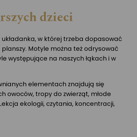
rszych dzieci
 układanka, w której trzeba dopasować
j planszy. Motyle można też odrysować
yle występujące na naszych łąkach i w
ewnianych elementach znajdują się
ich owoców, tropy do zwierząt, młode
kcja ekologii, czytania, koncentracji,