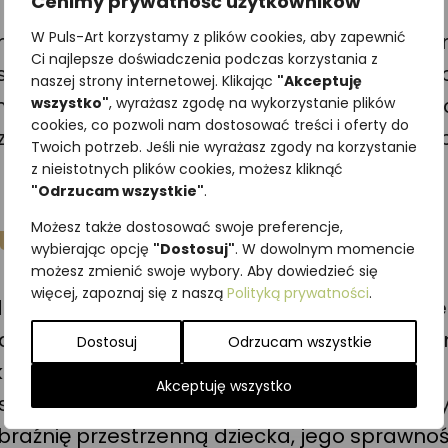
Cenimy prywatność użytkowników
W Puls-Art korzystamy z plików cookies, aby zapewnić
nauka bardziej precyzyjnych czynności i tru
Ci najlepsze doświadczenia podczas korzystania z
 się drewniane puzzle z obrazkami ptaków, mo
naszej strony internetowej. Klikając
"Akceptuję
 maluchowi ćwiczyć koordynację wzrokowo-ru
wszystko"
, wyrażasz zgodę na wykorzystanie plików
cookies, co pozwoli nam dostosować treści i oferty do
ami, więc w czasie zabawy rodzic może je od
Twoich potrzeb. Jeśli nie wyrażasz zgody na korzystanie
z nieistotnych plików cookies, możesz kliknąć
"Odrzucam wszystkie"
.
kacyjne dla 4 latka
Możesz także dostosować swoje preferencje,
wybierając opcję
"Dostosuj"
. W dowolnym momencie
możesz zmienić swoje wybory. Aby dowiedzieć się
więcej, zapoznaj się z naszą
Polityką prywatności
.
ecka proste gry rozwijające logiczne myślen
we kropki na kostkach zastąpiliśmy naszymi 
Dostosuj
Odrzucam wszystkie
tek dopasowując jedną za drugą przy pomo
Akceptuję wszystko
swoją strategię układania kostek, a to ćwic
braźnię przestrzenną dziecka, jego sprawno