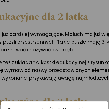
-oko.
kacyjne dla 2 latka
 już bardziej wymagające. Maluch ma już wi
 puzzli przestrzennych. Takie puzzle mają 3-4
ozpoznawać i nazywać zwierzęta.
też z układania kostki edukacyjnej z rysunkami
się wymawiać nazwy przedstawionych element
e wykonane, przykuwają uwagę najmłodszyc
kacyjne dla 3 latka