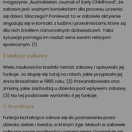
magazynie „Australasian Journal of Early Childhood”, że
zabawa jest ważnym kontekstem dla procesu uczenia
się dzieci. Dlaczego? Ponieważ to w zabawie aktywnie
angażują się w kontakt z ludźmi i przedmiotami, które są
dla nich źródłem różnorodnych doświadczeń. Taka
sytuacja pomaga im nadać sens swoim relacjom
społecznym. (1)
Funkcje zabawy
Wielu naukowców badało temat zabawy i opisywało jej
funkcje. Ja skupię się tutaj na rolach, jakie przypisała jej
Anna Brzezińska w 1985 roku. (2) Przeanalizowała ona
zmiany, jakie zachodzą u dziecka pod wpływem zabawy.
(3) Na tej podstawie wyróżniła 4 jej funkcje.
1. Kształcąca
Funkcja kształcąca odnosi się do poznawania przez
dziecko siebie i świata, w którym żyje. Maluch w zabawie
odkrywa swoje możliwości i ograniczenia. Dowiaduje się,