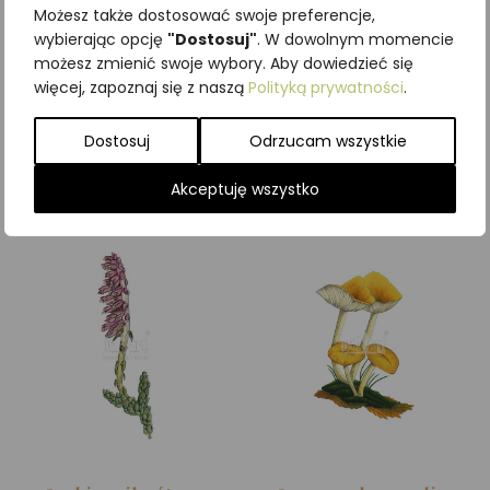
Możesz także dostosować swoje preferencje,
wybierając opcję
"Dostosuj"
. W dowolnym momencie
możesz zmienić swoje wybory. Aby dowiedzieć się
Łubin trwały (Lupinus
Łunica czerwona
więcej, zapoznaj się z naszą
Polityką prywatności
.
polyphyllus)
(Pyrrhosoma nymphula)
Dostosuj
Odrzucam wszystkie
Zobacz szczegóły
Zobacz szczegóły
Akceptuję wszystko