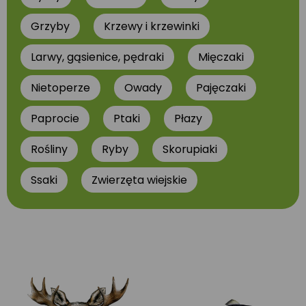
Grzyby
Krzewy i krzewinki
Larwy, gąsienice, pędraki
Mięczaki
Nietoperze
Owady
Pajęczaki
Paprocie
Ptaki
Płazy
Rośliny
Ryby
Skorupiaki
Ssaki
Zwierzęta wiejskie