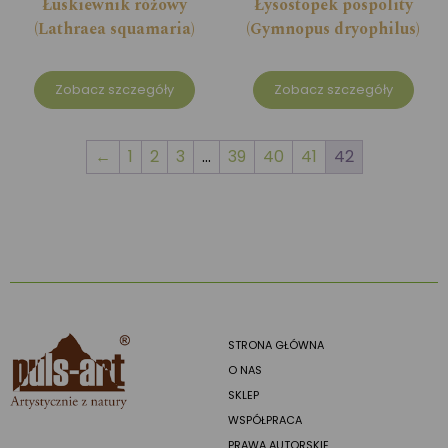
Łuskiewnik różowy
Łysostopek pospolity
(Lathraea squamaria)
(Gymnopus dryophilus)
Zobacz szczegóły
Zobacz szczegóły
←
1
2
3
…
39
40
41
42
STRONA GŁÓWNA
O NAS
SKLEP
WSPÓŁPRACA
PRAWA AUTORSKIE