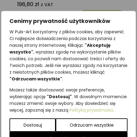
196,80
zł
z VAT
Dodaj do koszyka
Cenimy prywatność użytkowników
Dodaj do koszyka
W Puls-Art korzystamy z plików cookies, aby zapewnić
Ci najlepsze doświadczenia podczas korzystania z
naszej strony internetowej. Klikając
"Akceptuję
wszystko"
, wyrażasz zgodę na wykorzystanie plików
cookies, co pozwoli nam dostosować treści i oferty do
Twoich potrzeb. Jeśli nie wyrażasz zgody na korzystanie
z nieistotnych plików cookies, możesz kliknąć
"Odrzucam wszystkie"
.
Możesz także dostosować swoje preferencje,
wybierając opcję
"Dostosuj"
. W dowolnym momencie
możesz zmienić swoje wybory. Aby dowiedzieć się
Klocki drewniane PTAKI
Klocki drewniane PTAKI
więcej, zapoznaj się z naszą
Polityką prywatności
.
DRAPIEŻNE
196,80
zł
z VAT
Dostosuj
Odrzucam wszystkie
196,80
zł
z VAT