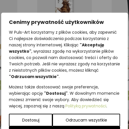
Cenimy prywatność użytkowników
W Puls-Art korzystamy z plików cookies, aby zapewnić
Ci najlepsze doświadczenia podczas korzystania z
kacyjna
Zakładka edukacyjna
Z
naszej strony internetowej. Klikając
"Akceptuję
wszystko"
, wyrażasz zgodę na wykorzystanie plików
Y
ŁOSIE
prz
cookies, co pozwoli nam dostosować treści i oferty do
Twoich potrzeb. Jeśli nie wyrażasz zgody na korzystanie
3,69
zł
AT
z VAT
z nieistotnych plików cookies, możesz kliknąć
"Odrzucam wszystkie"
.
4
yka
Dodaj do koszyka
Możesz także dostosować swoje preferencje,
wybierając opcję
"Dostosuj"
. W dowolnym momencie
Do
możesz zmienić swoje wybory. Aby dowiedzieć się
więcej, zapoznaj się z naszą
Polityką prywatności
.
Dostosuj
Odrzucam wszystkie