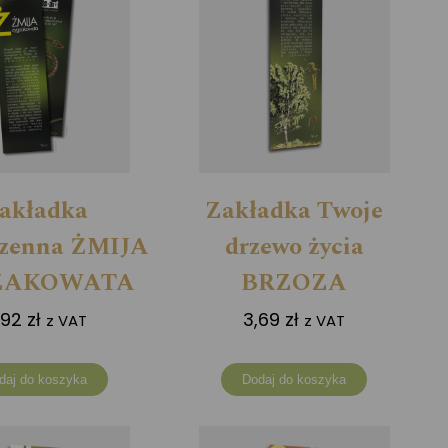
akładka
Zakładka Twoje
rzenna ŻMIJA
drzewo życia
ZAKOWATA
BRZOZA
,92
zł
3,69
zł
z VAT
z VAT
daj do koszyka
Dodaj do koszyka