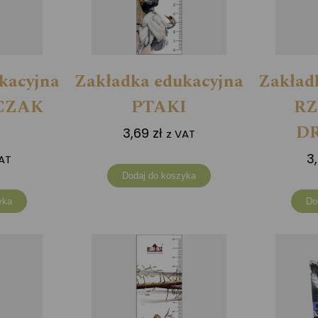
kacyjna
Zakładka edukacyjna
Zakład
CZAK
PTAKI
R
D
3,69
zł
z VAT
3
AT
Dodaj do koszyka
yka
Do