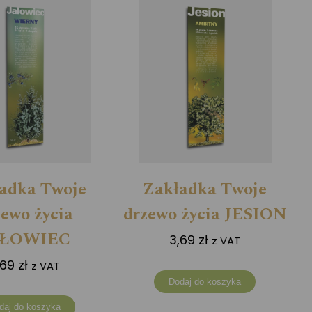
adka Twoje
Zakładka Twoje
zewo życia
drzewo życia JESION
AŁOWIEC
3,69
zł
z VAT
,69
zł
z VAT
Dodaj do koszyka
daj do koszyka