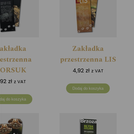
akładka
Zakładka
estrzenna
przestrzenna LIS
BORSUK
4,92
zł
z VAT
,92
zł
z VAT
Dodaj do koszyka
daj do koszyka