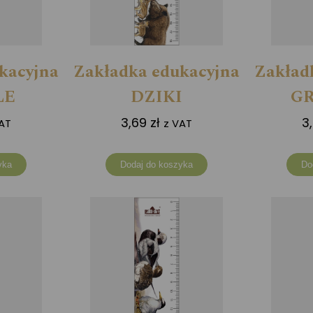
kacyjna
Zakładka edukacyjna
Zakład
LE
DZIKI
G
3,69
zł
3
AT
z VAT
yka
Dodaj do koszyka
Do