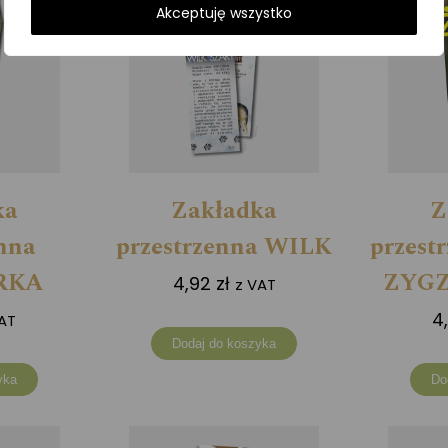
Akceptuję wszystko
ka
Zakładka
Z
enna
przestrzenna WILK
przest
RKA
ZYG
4,92
zł
z VAT
4
AT
Dodaj do koszyka
yka
Do