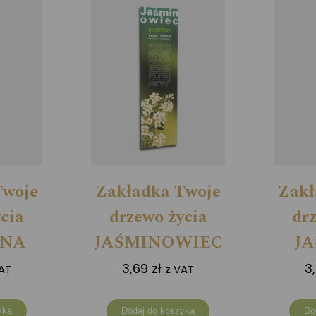
Twoje
Zakładka Twoje
Zakł
cia
drzewo życia
dr
INA
JAŚMINOWIEC
J
3,69
zł
3
AT
z VAT
yka
Dodaj do koszyka
Do