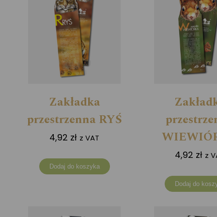
Zakładka
Zakład
przestrzenna RYŚ
przestrz
WIEWIÓ
4,92
zł
z VAT
4,92
zł
z V
Dodaj do koszyka
Dodaj do kosz