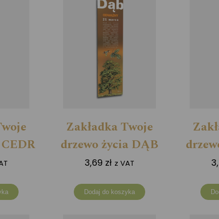
Twoje
Zakładka Twoje
Zakł
a CEDR
drzewo życia DĄB
drzew
3,69
zł
3
AT
z VAT
yka
Dodaj do koszyka
Do