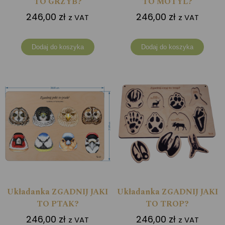
TO GRZYB?
TO MOTYL?
246,00
zł
246,00
zł
z VAT
z VAT
Dodaj do koszyka
Dodaj do koszyka
Układanka ZGADNIJ JAKI
Układanka ZGADNIJ JAKI
TO PTAK?
TO TROP?
246,00
zł
246,00
zł
z VAT
z VAT