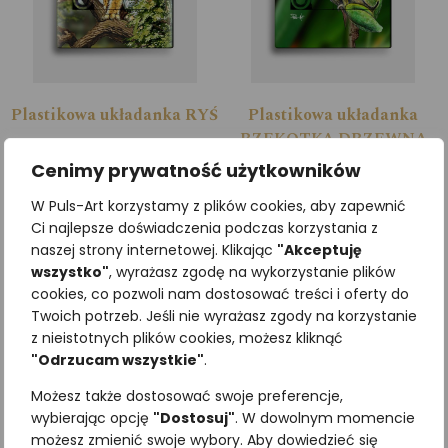
Plastikowa układanka RYŚ
Plastikowa układanka
RZEKOTKA DRZEWNA
12,30
zł
z VAT
12,30
zł
Cenimy prywatność użytkowników
z VAT
W Puls-Art korzystamy z plików cookies, aby zapewnić
Dodaj do koszyka
Ci najlepsze doświadczenia podczas korzystania z
Dodaj do koszyka
naszej strony internetowej. Klikając
"Akceptuję
wszystko"
, wyrażasz zgodę na wykorzystanie plików
cookies, co pozwoli nam dostosować treści i oferty do
Twoich potrzeb. Jeśli nie wyrażasz zgody na korzystanie
z nieistotnych plików cookies, możesz kliknąć
"Odrzucam wszystkie"
.
Możesz także dostosować swoje preferencje,
wybierając opcję
"Dostosuj"
. W dowolnym momencie
możesz zmienić swoje wybory. Aby dowiedzieć się