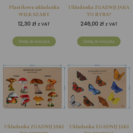
Plastikowa układanka
Układanka ZGADNIJ JAKA
WILK SZARY
TO RYBA?
12,30
zł
246,00
zł
z VAT
z VAT
Dodaj do koszyka
Dodaj do koszyka
Układanka ZGADNIJ JAKI
Układanka ZGADNIJ JAKI