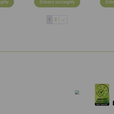
góły
Zobacz szczegóły
Zob
1
2
→