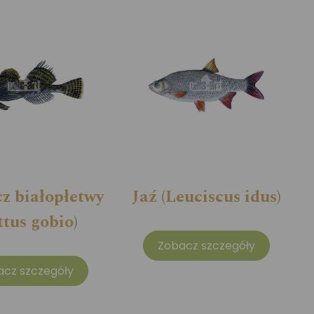
z białopłetwy
Jaź (Leuciscus idus)
ttus gobio)
Zobacz szczegóły
acz szczegóły