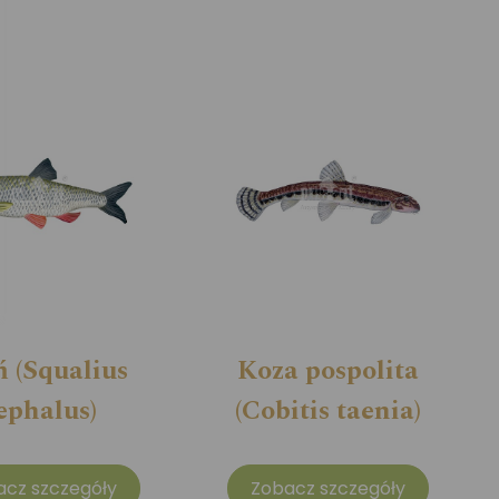
ń (Squalius
Koza pospolita
ephalus)
(Cobitis taenia)
acz szczegóły
Zobacz szczegóły