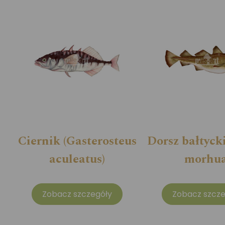
Ciernik (Gasterosteus
Dorsz bałtyck
aculeatus)
morhua
Zobacz szczegóły
Zobacz szcze