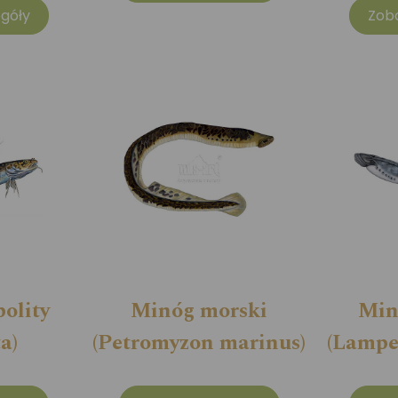
góły
Zob
olity
Minóg morski
Min
ta)
(Petromyzon marinus)
(Lampet