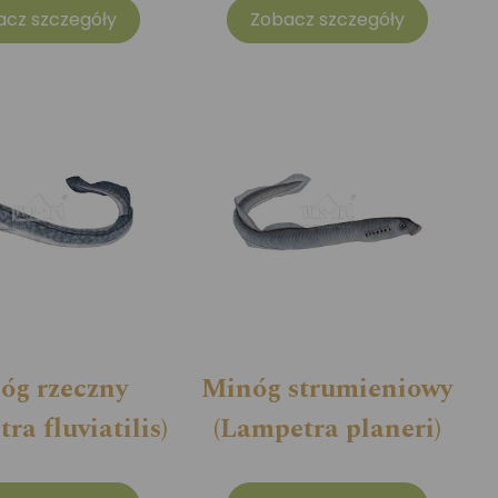
acz szczegóły
Zobacz szczegóły
óg rzeczny
Minóg strumieniowy
ra fluviatilis)
(Lampetra planeri)