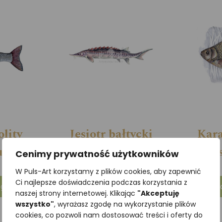
olity
Jesiotr bałtycki
Kara
uciscus)
(Acipenser
(Carass
Cenimy prywatność użytkowników
oxyrinchus
W Puls-Art korzystamy z plików cookies, aby zapewnić
Ci najlepsze doświadczenia podczas korzystania z
oxyrinchus)
góły
Zob
naszej strony internetowej. Klikając
"Akceptuję
wszystko"
, wyrażasz zgodę na wykorzystanie plików
cookies, co pozwoli nam dostosować treści i oferty do