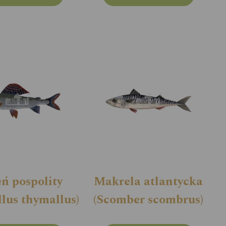
eń pospolity
Makrela atlantycka
lus thymallus)
(Scomber scombrus)