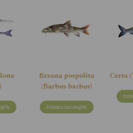
elone
Brzana pospolita
Certa 
)
(Barbus barbus)
Zob
góły
Zobacz szczegóły