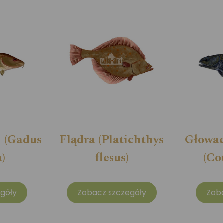
i (Gadus
Flądra (Platichthys
Głowac
)
flesus)
(Co
góły
Zobacz szczegóły
Zob