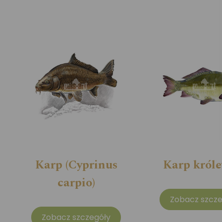
Karp (Cyprinus
Karp król
carpio)
Zobacz szcze
Zobacz szczegóły