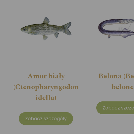
Amur biały
Belona (B
(Ctenopharyngodon
belone
idella)
Zobacz szcze
Zobacz szczegóły