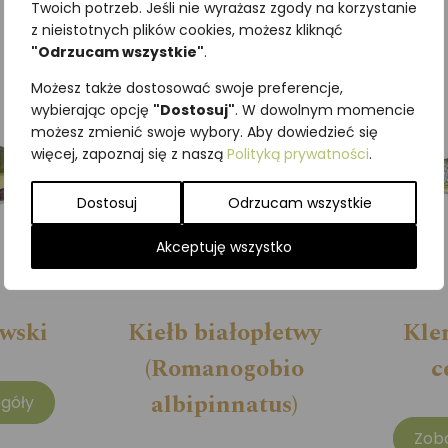
Zobacz szczegóły
Twoich potrzeb. Jeśli nie wyrażasz zgody na korzystanie
z nieistotnych plików cookies, możesz kliknąć
"Odrzucam wszystkie"
.
Możesz także dostosować swoje preferencje,
wybierając opcję
"Dostosuj"
. W dowolnym momencie
możesz zmienić swoje wybory. Aby dowiedzieć się
więcej, zapoznaj się z naszą
Polityką prywatności
.
Dostosuj
Odrzucam wszystkie
Akceptuję wszystko
ewski
Kiełb białopłetwy
Kle
(Romanogobio
c
albipinnatus)
góły
Zob