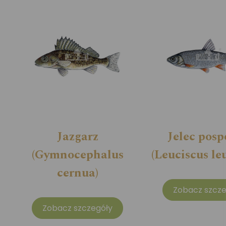
Jazgarz
Jelec posp
(Gymnocephalus
(Leuciscus le
cernua)
Zobacz szcze
Zobacz szczegóły