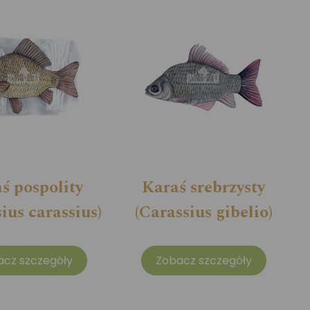
ś pospolity
Karaś srebrzysty
ius carassius)
(Carassius gibelio)
acz szczegóły
Zobacz szczegóły