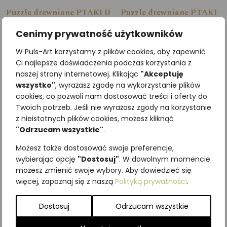
Puzzle drewniane PTAKI II
Puzzle drewniane PTAKI
III
110,00
zł
z VAT
Cenimy prywatność użytkowników
110,00
zł
z VAT
W Puls-Art korzystamy z plików cookies, aby zapewnić
Dodaj do koszyka
Ci najlepsze doświadczenia podczas korzystania z
Dodaj do koszyka
naszej strony internetowej. Klikając
"Akceptuję
wszystko"
, wyrażasz zgodę na wykorzystanie plików
cookies, co pozwoli nam dostosować treści i oferty do
Twoich potrzeb. Jeśli nie wyrażasz zgody na korzystanie
z nieistotnych plików cookies, możesz kliknąć
"Odrzucam wszystkie"
.
Możesz także dostosować swoje preferencje,
wybierając opcję
"Dostosuj"
. W dowolnym momencie
możesz zmienić swoje wybory. Aby dowiedzieć się
więcej, zapoznaj się z naszą
Polityką prywatności
.
Dostosuj
Odrzucam wszystkie
Puzzle drewniane
Puzzle drewniane