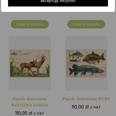
RODZINA DZIKÓW
RODZINA JELENI
Akceptuję wszystko
110,00
zł
110,00
zł
z VAT
z VAT
Dodaj do koszyka
Dodaj do koszyka
Puzzle drewniane
Puzzle drewniane RYBY
RODZINA SAREN
110,00
zł
z VAT
110,00
zł
z VAT