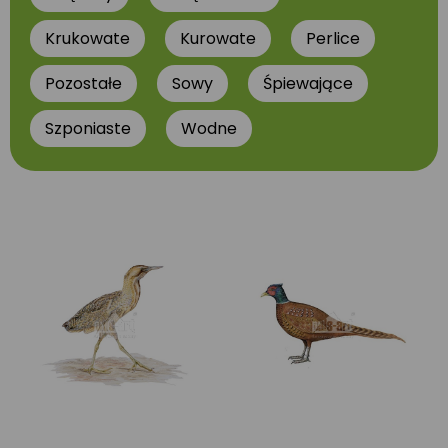
Krukowate
Kurowate
Perlice
Pozostałe
Sowy
Śpiewające
Szponiaste
Wodne