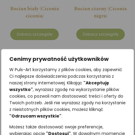
Bocian biały (Ciconia
Bocian czarny (Ciconia
ciconia)
nigra)
Zobacz szczegóły
Zobacz szczegóły
Cenimy prywatność użytkowników
W Puls-Art korzystamy z plików cookies, aby zapewnić
Ci najlepsze doświadczenia podczas korzystania z
naszej strony internetowej. Klikając
"Akceptuję
wszystko"
, wyrażasz zgodę na wykorzystanie plików
cookies, co pozwoli nam dostosować treści i oferty do
Twoich potrzeb. Jeśli nie wyrażasz zgody na korzystanie
z nieistotnych plików cookies, możesz kliknąć
"Odrzucam wszystkie"
.
Bocian czarny (Ciconia
Bogatka zwyczajna (Parus
Możesz także dostosować swoje preferencje,
nigra)
major)
wybierając opcję
"Dostosuj"
. W dowolnym momencie