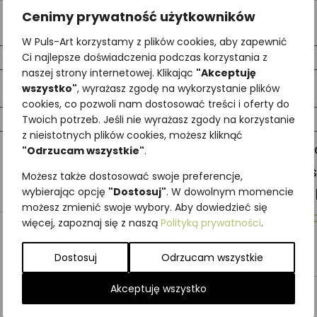
Cenimy prywatność użytkowników
Wymagane
Wy
Adres email
*
W Puls-Art korzystamy z plików cookies, aby zapewnić
Ci najlepsze doświadczenia podczas korzystania z
naszej strony internetowej. Klikając
"Akceptuję
wszystko"
, wyrażasz zgodę na wykorzystanie plików
Wymaga
Hasło
*
cookies, co pozwoli nam dostosować treści i oferty do
Twoich potrzeb. Jeśli nie wyrażasz zgody na korzystanie
z nieistotnych plików cookies, możesz kliknąć
Twoje dane osobo
"Odrzucam wszystkie"
.
wizyty na naszej 
Możesz także dostosować swoje preferencje,
wybierając opcję
"Dostosuj"
. W dowolnym momencie
twojego konta i d
możesz zmienić swoje wybory. Aby dowiedzieć się
polityka prywatno
więcej, zapoznaj się z naszą
Polityką prywatności
.
Zarejestruj się
Dostosuj
Odrzucam wszystkie
Akceptuję wszystko