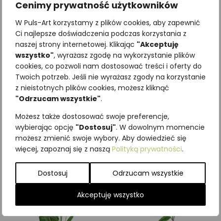
Cenimy prywatność użytkowników
W Puls-Art korzystamy z plików cookies, aby zapewnić
Ci najlepsze doświadczenia podczas korzystania z
naszej strony internetowej. Klikając
"Akceptuję
wszystko"
, wyrażasz zgodę na wykorzystanie plików
cookies, co pozwoli nam dostosować treści i oferty do
Twoich potrzeb. Jeśli nie wyrażasz zgody na korzystanie
z nieistotnych plików cookies, możesz kliknąć
Najniższa cena z ostatnich 30
"Odrzucam wszystkie"
.
dni:
65,00
zł
SKU:
Brak danych
Możesz także dostosować swoje preferencje,
Kategorie:
Byliny
,
ILUSTRACJE
wybierając opcję
"Dostosuj"
. W dowolnym momencie
możesz zmienić swoje wybory. Aby dowiedzieć się
Podobne produkty
więcej, zapoznaj się z naszą
Polityką prywatności
.
Dostosuj
Odrzucam wszystkie
Akceptuję wszystko