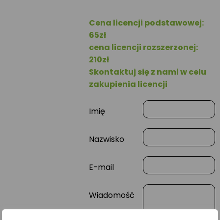
Cena licencji podstawowej:
65zł
cena licencji rozszerzonej:
210zł
Skontaktuj się z nami w celu
zakupienia licencji
Imię
Nazwisko
E-mail
Wiadomość