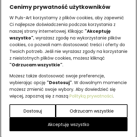
Cenimy prywatność użytkowników
W Puls-Art korzystamy z plików cookies, aby zapewnić
Ci najlepsze doświadczenia podczas korzystania z
naszej strony internetowej. Klikając
"Akceptuję
wszystko"
, wyrażasz zgodę na wykorzystanie plików
cookies, co pozwoli nam dostosować treści i oferty do
Twoich potrzeb. Jeśli nie wyrażasz zgody na korzystanie
Najniższa cena z ostatnich 30
z nieistotnych plików cookies, możesz kliknąć
dni:
65,00
zł
"Odrzucam wszystkie"
.
SKU:
Brak danych
Możesz także dostosować swoje preferencje,
Kategorie:
ILUSTRACJE
,
Owady
,
wybierając opcję
"Dostosuj"
. W dowolnym momencie
Pozostałe
możesz zmienić swoje wybory. Aby dowiedzieć się
więcej, zapoznaj się z naszą
Polityką prywatności
.
Podobne produkty
Dostosuj
Odrzucam wszystkie
Akceptuję wszystko