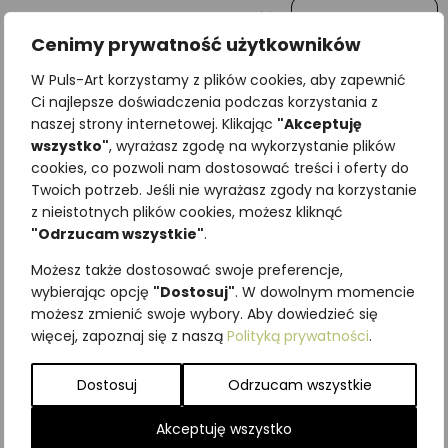
Wiadomość
Cenimy prywatność użytkowników
W Puls-Art korzystamy z plików cookies, aby zapewnić
Ci najlepsze doświadczenia podczas korzystania z
naszej strony internetowej. Klikając
"Akceptuję
wszystko"
, wyrażasz zgodę na wykorzystanie plików
cookies, co pozwoli nam dostosować treści i oferty do
Twoich potrzeb. Jeśli nie wyrażasz zgody na korzystanie
z nieistotnych plików cookies, możesz kliknąć
"Odrzucam wszystkie"
.
Najniższa cena z ostatnich 30
Możesz także dostosować swoje preferencje,
dni:
65,00
zł
wybierając opcję
"Dostosuj"
. W dowolnym momencie
SKU:
Brak danych
możesz zmienić swoje wybory. Aby dowiedzieć się
Kategorie:
ILUSTRACJE
,
Rośliny
więcej, zapoznaj się z naszą
Polityką prywatności
.
Podobne produkty
Dostosuj
Odrzucam wszystkie
Akceptuję wszystko