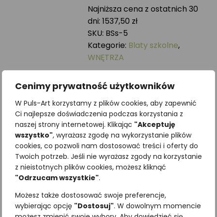
szkolny
Najniższa cena z ostatnich 30
DRZEWA
dni:
1537,50
zł
SKU:
BSs-5
Kategorie:
Blaty szkolne
,
WNĘTRZA
Może spodoba się również…
Cenimy prywatność użytkowników
W Puls-Art korzystamy z plików cookies, aby zapewnić
Ci najlepsze doświadczenia podczas korzystania z
naszej strony internetowej. Klikając
"Akceptuję
wszystko"
, wyrażasz zgodę na wykorzystanie plików
cookies, co pozwoli nam dostosować treści i oferty do
Twoich potrzeb. Jeśli nie wyrażasz zgody na korzystanie
Magnes
z nieistotnych plików cookies, możesz kliknąć
"Odrzucam wszystkie"
.
drewniany
ZŁOTOOK
Możesz także dostosować swoje preferencje,
9,96
zł
z VAT
wybierając opcję
"Dostosuj"
. W dowolnym momencie
możesz zmienić swoje wybory. Aby dowiedzieć się