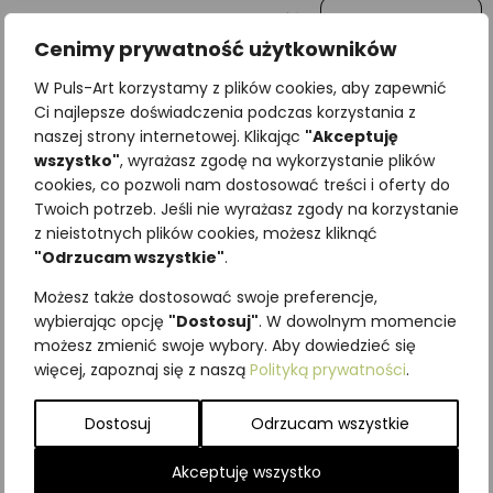
Wiadomość
Cenimy prywatność użytkowników
W Puls-Art korzystamy z plików cookies, aby zapewnić
Ci najlepsze doświadczenia podczas korzystania z
naszej strony internetowej. Klikając
"Akceptuję
wszystko"
, wyrażasz zgodę na wykorzystanie plików
cookies, co pozwoli nam dostosować treści i oferty do
Twoich potrzeb. Jeśli nie wyrażasz zgody na korzystanie
z nieistotnych plików cookies, możesz kliknąć
"Odrzucam wszystkie"
.
Najniższa cena z ostatnich 30
Możesz także dostosować swoje preferencje,
dni:
65,00
zł
wybierając opcję
"Dostosuj"
. W dowolnym momencie
SKU:
Brak danych
możesz zmienić swoje wybory. Aby dowiedzieć się
Kategorie:
Grzyby
,
ILUSTRACJE
więcej, zapoznaj się z naszą
Polityką prywatności
.
Podobne produkty
Dostosuj
Odrzucam wszystkie
Akceptuję wszystko