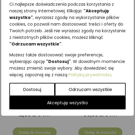
Ci najlepsze doświadczenia podczas korzystania z
Dodaj do koszyka
Dodaj do koszyka
naszej strony internetowej. Klikając
"Akceptuję
wszystko"
, wyrażasz zgodę na wykorzystanie plików
cookies, co pozwoli nam dostosować treści i oferty do
Twoich potrzeb. Jeśli nie wyrażasz zgody na korzystanie
z nieistotnych plików cookies, możesz kliknąć
"Odrzucam wszystkie"
.
Możesz także dostosować swoje preferencje,
wybierając opcję
"Dostosuj"
. W dowolnym momencie
możesz zmienić swoje wybory. Aby dowiedzieć się
więcej, zapoznaj się z naszą
Polityką prywatności
.
Dostosuj
Odrzucam wszystkie
Akceptuję wszystko
Magnes drewniany JEŻ II
Poszewka CHABER
12,30
zł
55,00
zł
z VAT
z VAT
Dodaj do koszyka
Dodaj do koszyka