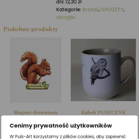
dni:
12,30
zł
Kategorie:
Breloki
,
GADŻETY
,
okrągłe
Podobne produkty
Magnes drewniany
Kubek PUSZCZYK
WIEWIÓRKA
URALSKI
Cenimy prywatność użytkowników
12,30
zł
39,36
zł
z VAT
z VAT
W Puls-Art korzystamy z plików cookies, aby zapewnić