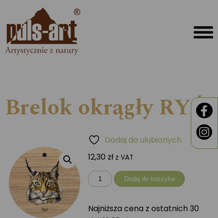
Brelok okrągły RYŚ
Dodaj do ulubionych
12,30
zł
z VAT
ilość
Dodaj do koszyka
Brelok
okrągły
Najniższa cena z ostatnich 30
RYŚ