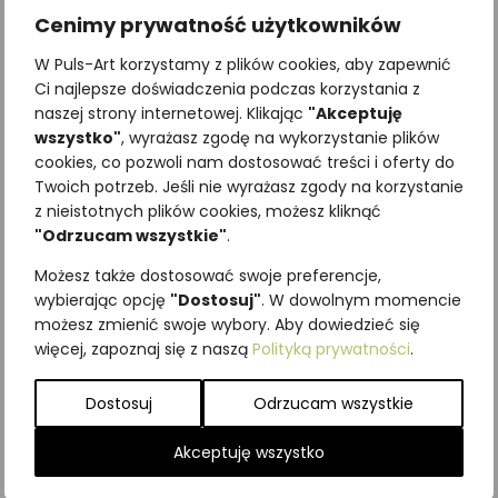
Cenimy prywatność użytkowników
W Puls-Art korzystamy z plików cookies, aby zapewnić
Ci najlepsze doświadczenia podczas korzystania z
naszej strony internetowej. Klikając
"Akceptuję
wszystko"
, wyrażasz zgodę na wykorzystanie plików
cookies, co pozwoli nam dostosować treści i oferty do
Twoich potrzeb. Jeśli nie wyrażasz zgody na korzystanie
Najniższa cena z ostatnich 30
z nieistotnych plików cookies, możesz kliknąć
dni:
65,00
zł
"Odrzucam wszystkie"
.
SKU:
Brak danych
Możesz także dostosować swoje preferencje,
Kategorie:
ILUSTRACJE
,
Motyle
wybierając opcję
"Dostosuj"
. W dowolnym momencie
nocne
,
Owady
możesz zmienić swoje wybory. Aby dowiedzieć się
więcej, zapoznaj się z naszą
Polityką prywatności
.
Podobne produkty
Dostosuj
Odrzucam wszystkie
Akceptuję wszystko