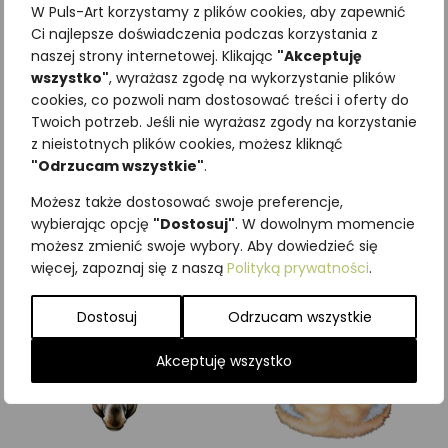
W Puls-Art korzystamy z plików cookies, aby zapewnić
Ci najlepsze doświadczenia podczas korzystania z
naszej strony internetowej. Klikając
"Akceptuję
wszystko"
, wyrażasz zgodę na wykorzystanie plików
cookies, co pozwoli nam dostosować treści i oferty do
Najniższa cena z ostatnich 30
Twoich potrzeb. Jeśli nie wyrażasz zgody na korzystanie
dni:
65,00
zł
z nieistotnych plików cookies, możesz kliknąć
SKU:
Brak danych
"Odrzucam wszystkie"
.
Kategorie:
ILUSTRACJE
,
Możesz także dostosować swoje preferencje,
Zwierzęta wiejskie
wybierając opcję
"Dostosuj"
. W dowolnym momencie
możesz zmienić swoje wybory. Aby dowiedzieć się
Podobne produkty
więcej, zapoznaj się z naszą
Polityką prywatności
.
Dostosuj
Odrzucam wszystkie
Akceptuję wszystko