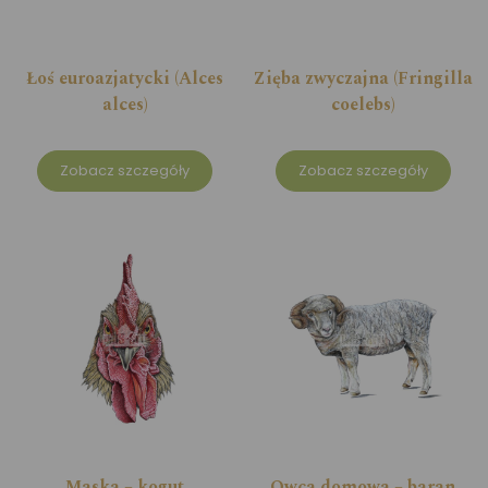
Łoś euroazjatycki (Alces
Zięba zwyczajna (Fringilla
alces)
coelebs)
Zobacz szczegóły
Zobacz szczegóły
Maska – kogut
Owca domowa – baran