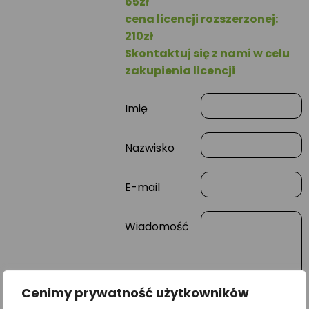
65zł
cena licencji rozszerzonej:
210zł
Skontaktuj się z nami w celu
zakupienia licencji
Imię
Nazwisko
E-mail
Wiadomość
Cenimy prywatność użytkowników