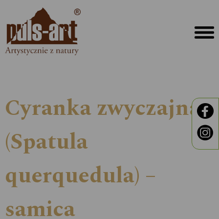
Cyranka zwyczajna
(Spatula
querquedula) –
samica