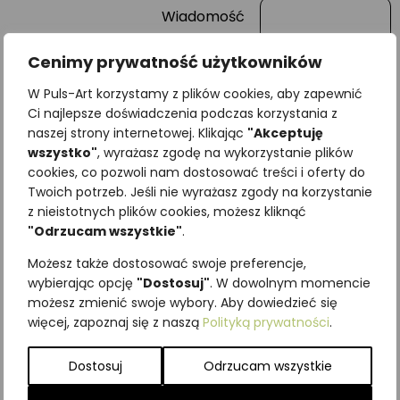
Wiadomość
Cenimy prywatność użytkowników
W Puls-Art korzystamy z plików cookies, aby zapewnić
Ci najlepsze doświadczenia podczas korzystania z
naszej strony internetowej. Klikając
"Akceptuję
wszystko"
, wyrażasz zgodę na wykorzystanie plików
cookies, co pozwoli nam dostosować treści i oferty do
Twoich potrzeb. Jeśli nie wyrażasz zgody na korzystanie
z nieistotnych plików cookies, możesz kliknąć
Najniższa cena z ostatnich 30
"Odrzucam wszystkie"
.
dni:
65,00
zł
Możesz także dostosować swoje preferencje,
SKU:
Brak danych
wybierając opcję
"Dostosuj"
. W dowolnym momencie
Kategorie:
ILUSTRACJE
,
Ptaki
,
możesz zmienić swoje wybory. Aby dowiedzieć się
Wodne
więcej, zapoznaj się z naszą
Polityką prywatności
.
Podobne produkty
Dostosuj
Odrzucam wszystkie