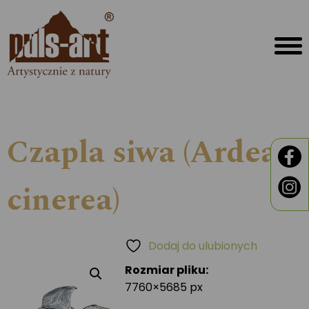
Czapla siwa (Ardea
cinerea)
Dodaj do ulubionych
Rozmiar pliku:
7760×5685 px