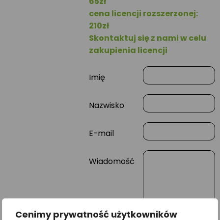
65zł
cena licencji rozszerzonej:
210zł
Skontaktuj się z nami w celu
zakupienia licencji
Imię
Nazwisko
E-mail
Wiadomość
Cenimy prywatność użytkowników