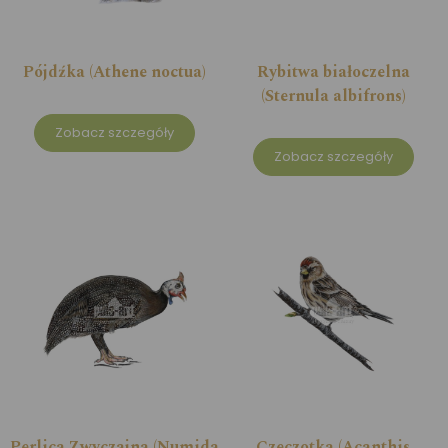
Pójdźka (Athene noctua)
Rybitwa białoczelna
(Sternula albifrons)
Zobacz szczegóły
Zobacz szczegóły
Perlica Zwyczajna (Numida
Czeczotka (Acanthis