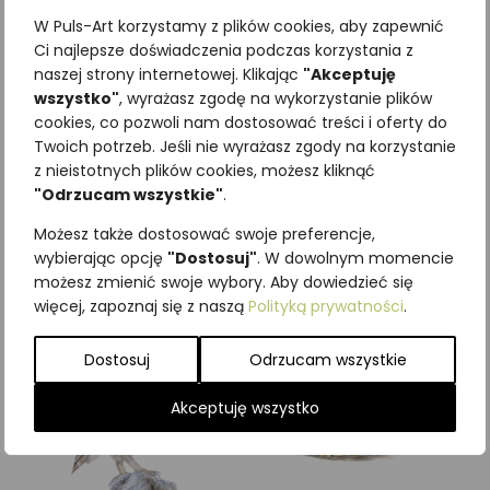
W Puls-Art korzystamy z plików cookies, aby zapewnić
Ci najlepsze doświadczenia podczas korzystania z
naszej strony internetowej. Klikając
"Akceptuję
wszystko"
, wyrażasz zgodę na wykorzystanie plików
Najniższa cena z ostatnich 30
cookies, co pozwoli nam dostosować treści i oferty do
Twoich potrzeb. Jeśli nie wyrażasz zgody na korzystanie
dni:
65,00
zł
z nieistotnych plików cookies, możesz kliknąć
SKU:
Brak danych
"Odrzucam wszystkie"
.
Kategorie:
ILUSTRACJE
,
Pozostałe
,
Ptaki
,
Wodne
Możesz także dostosować swoje preferencje,
wybierając opcję
"Dostosuj"
. W dowolnym momencie
Podobne produkty
możesz zmienić swoje wybory. Aby dowiedzieć się
więcej, zapoznaj się z naszą
Polityką prywatności
.
Dostosuj
Odrzucam wszystkie
Akceptuję wszystko