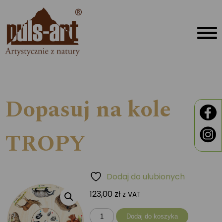
Dopasuj na kole
TROPY
Dodaj do ulubionych
123,00
zł
z VAT
ilość
Dodaj do koszyka