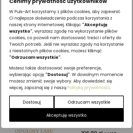
Cenimy prywatność użytkowników
ŚLIMAK
pamięciowa GRZYBY
49,20
zł
79,95
zł
W Puls-Art korzystamy z plików cookies, aby zapewnić
z VAT
z VAT
Ci najlepsze doświadczenia podczas korzystania z
naszej strony internetowej. Klikając
"Akceptuję
Dodaj do koszyka
Dodaj do koszyka
wszystko"
, wyrażasz zgodę na wykorzystanie plików
cookies, co pozwoli nam dostosować treści i oferty do
Twoich potrzeb. Jeśli nie wyrażasz zgody na korzystanie
z nieistotnych plików cookies, możesz kliknąć
"Odrzucam wszystkie"
.
Możesz także dostosować swoje preferencje,
wybierając opcję
"Dostosuj"
. W dowolnym momencie
możesz zmienić swoje wybory. Aby dowiedzieć się
więcej, zapoznaj się z naszą
Polityką prywatności
.
Dostosuj
Odrzucam wszystkie
Akceptuję wszystko
Tablica dźwiękowa
Domino drewniane I
ODGŁOSY LASU