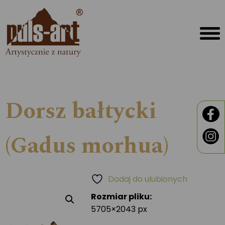
Dorsz bałtycki
(Gadus morhua)
Dodaj do ulubionych
Rozmiar pliku:
5705×2043 px