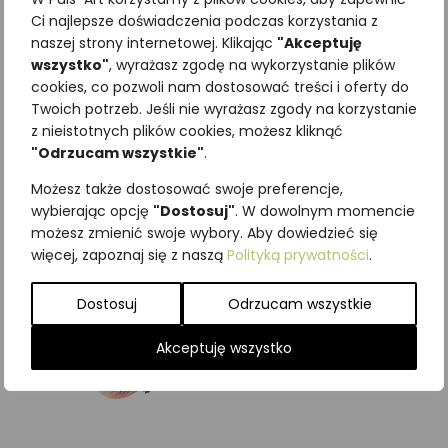
Ci najlepsze doświadczenia podczas korzystania z
naszej strony internetowej. Klikając
"Akceptuję
wszystko"
, wyrażasz zgodę na wykorzystanie plików
cookies, co pozwoli nam dostosować treści i oferty do
Twoich potrzeb. Jeśli nie wyrażasz zgody na korzystanie
Najniższa cena z ostatnich 30
z nieistotnych plików cookies, możesz kliknąć
dni:
65,00
zł
"Odrzucam wszystkie"
.
SKU:
Brak danych
Kategorie:
ILUSTRACJE
,
Ryby
Możesz także dostosować swoje preferencje,
wybierając opcję
"Dostosuj"
. W dowolnym momencie
Podobne produkty
możesz zmienić swoje wybory. Aby dowiedzieć się
więcej, zapoznaj się z naszą
Polityką prywatności
.
Dostosuj
Odrzucam wszystkie
Akceptuję wszystko