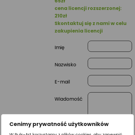
65zł
cena licencji rozszerzonej:
210zł
Skontaktuj się z nami w celu
zakupienia licencji
Imię
Nazwisko
E-mail
Wiadomość
Cenimy prywatność użytkowników
W Puls-Art korzystamy z plików cookies, aby zapewnić