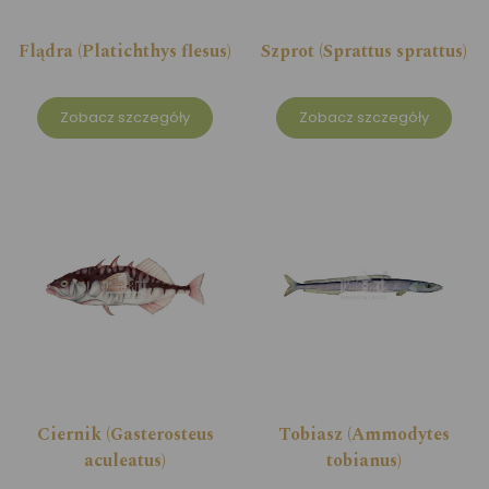
Flądra (Platichthys flesus)
Szprot (Sprattus sprattus)
Zobacz szczegóły
Zobacz szczegóły
Ciernik (Gasterosteus
Tobiasz (Ammodytes
aculeatus)
tobianus)