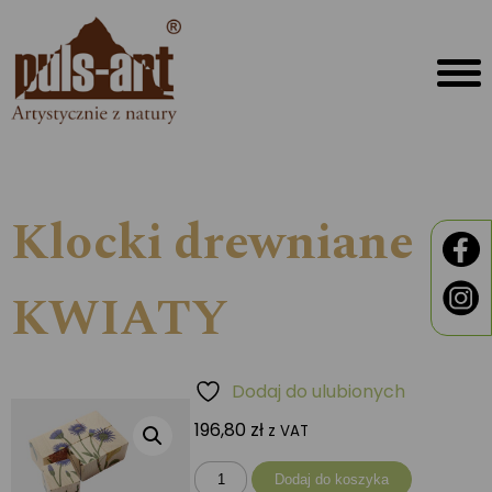
Klocki drewniane
KWIATY
Dodaj do ulubionych
196,80
zł
z VAT
ilość
Dodaj do koszyka