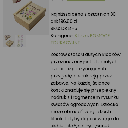
Klocki
drewniane
Najniższa cena z ostatnich 30
KWIATY
dni:
196,80
zł
SKU:
DKLs-5
Kategorie:
Klocki
,
POMOCE
EDUKACYJNE
Zestaw sześciu dużych klocków
przeznaczony jest dla małych
dzieci rozpoczynających
przygodę z edukacją przez
zabawę. Na każdej ściance
kostki znajduje się przepiękny
nadruk z fragmentem rysunku
kwiatów ogrodowych. Dziecko
może obracać w rączkach
klocki tak, by dopasować je do
siebie i ułożyć cały rysunek.