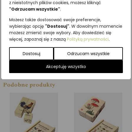
z nieistotnych plików cookies, możesz kliknąć
W naszej ofercie znajdziesz
"Odrzucam wszystkie"
.
kilkadziesiąt wzorów do
Możesz także dostosować swoje preferencje,
wyboru. Możesz też stworzyć
wybierając opcję
"Dostosuj"
. W dowolnym momencie
własny wzór na zamówienie.
możesz zmienić swoje wybory. Aby dowiedzieć się
Aby to zrobić, napisz do nas
więcej, zapoznaj się z naszą
Polityką prywatności
.
przez formularz kontaktowy.
Dostosuj
Odrzucam wszystkie
Dla dzieci w wieku 3+
Akceptuję wszystko
Wymiary klocka 4 x 4 x 4 cm
Podobne produkty