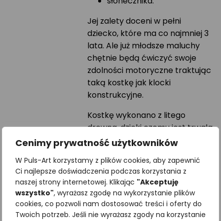
słonecznika.
Jej zalety doceni w pełni
dziecko, które ma co najmniej 3
lata. Ale już młodsze maluchy
chętnie będą ćwiczyć swoje
zdolności motoryczne traktując
taką kostkę jak klocki
konstrukcyjne.
Kostkę wykonano z litego
drewna, dzięki czemu jest trwała
oraz przyjazna środowisku. Do
Cenimy prywatność użytkowników
nadruku ilustracji użyliśmy farb
W Puls-Art korzystamy z plików cookies, aby zapewnić
neutralnych dla zdrowia i
Ci najlepsze doświadczenia podczas korzystania z
przyrody. Możesz być spokojna,
naszej strony internetowej. Klikając
"Akceptuję
Twoje dziecko jest bezpieczne w
wszystko"
, wyrażasz zgodę na wykorzystanie plików
czasie zabawy klockami Puls-
cookies, co pozwoli nam dostosować treści i oferty do
Art.
Twoich potrzeb. Jeśli nie wyrażasz zgody na korzystanie