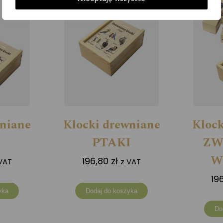
wniane
Klocki drewniane
Klock
PTAKI
ZW
W
196,80
zł
VAT
z VAT
19
yka
Dodaj do koszyka
Do