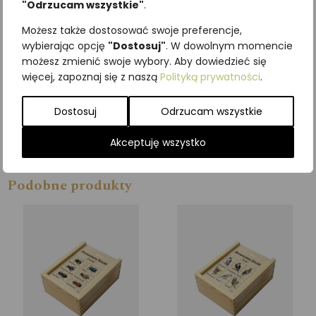
W naszej ofercie znajdziesz
"Odrzucam wszystkie"
.
kilkadziesiąt wzorów do
Możesz także dostosować swoje preferencje,
wyboru. Możesz też stworzyć
wybierając opcję
"Dostosuj"
. W dowolnym momencie
własny wzór na zamówienie.
możesz zmienić swoje wybory. Aby dowiedzieć się
Aby to zrobić, napisz do nas
więcej, zapoznaj się z naszą
Polityką prywatności
.
przez formularz kontaktowy.
Dostosuj
Odrzucam wszystkie
Dla dzieci w wieku 3+
Akceptuję wszystko
Wymiary klocka 4 x 4 x 4 cm
Podobne produkty