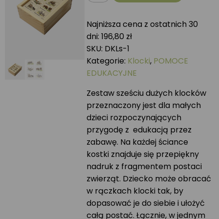
Klocki
drewniane
Najniższa cena z ostatnich 30
SSAKI
dni:
196,80
zł
SKU:
DKLs-1
Kategorie:
Klocki
,
POMOCE
EDUKACYJNE
Zestaw sześciu dużych klocków
przeznaczony jest dla małych
dzieci rozpoczynających
przygodę z edukacją przez
zabawę. Na każdej ściance
kostki znajduje się przepiękny
nadruk z fragmentem postaci
zwierząt. Dziecko może obracać
w rączkach klocki tak, by
dopasować je do siebie i ułożyć
całą postać. Łącznie, w jednym