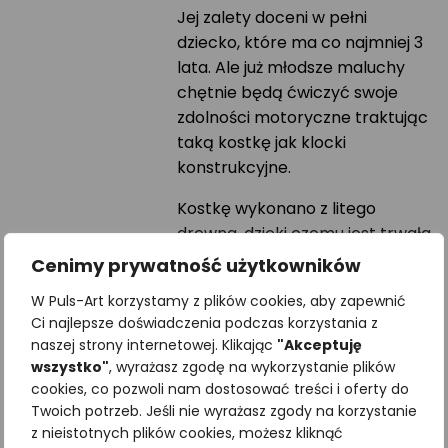
Jej zalety doceni w pełni
dziecko, które ma co najmniej 3
lata. Ale już młodsze maluchy
chętnie będą ćwiczyć swoje
zdolności motoryczne traktując
taką kostkę jak klocki
konstrukcyjne.
Kostkę wykonano z litego
drewna, dzięki czemu jest trwała
oraz przyjazna środowisku. Do
Cenimy prywatność użytkowników
nadruku ilustracji użyliśmy farb
W Puls-Art korzystamy z plików cookies, aby zapewnić
neutralnych dla zdrowia i
Ci najlepsze doświadczenia podczas korzystania z
przyrody. Możesz być spokojna,
naszej strony internetowej. Klikając
"Akceptuję
Twoje dziecko jest bezpieczne w
wszystko"
, wyrażasz zgodę na wykorzystanie plików
czasie zabawy klockami Puls-
cookies, co pozwoli nam dostosować treści i oferty do
Art.
Twoich potrzeb. Jeśli nie wyrażasz zgody na korzystanie
z nieistotnych plików cookies, możesz kliknąć