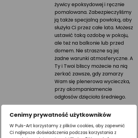
żywicy epoksydowej i ręcznie
pomalowana. Zabezpieczyliśmy
ją także specjalną powłoką, aby
służyła Ci przez całe lata. Możesz
ustawić taką ozdobę w pokoju,
ale też na balkonie lub przed
domem. Nie straszne są jej
żadne warunki atmosferyczne. A
Ty i Twoi bliscy możecie na nią
zerkać zawsze, gdy zamarzy
Wam się plenerowa wycieczka,
przy akompaniamencie
odgłosów dzięcioła średniego.
Prezentowana podstawka
Cenimy prywatność użytkowników
jest tylko częścią ekspozycji.
W Puls-Art korzystamy z plików cookies, aby zapewnić
Czas realizacji zamówienia
Ci najlepsze doświadczenia podczas korzystania z
od 7 do 14 dni.