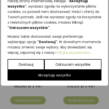
naszej strony internetowej. Klikając
"Akceptuję
wszystko"
, wyrażasz zgodę na wykorzystanie plików
cookies, co pozwoli nam dostosować treści i oferty do
Podobne produkty
Twoich potrzeb. Jeśli nie wyrażasz zgody na korzystanie
z nieistotnych plików cookies, możesz kliknąć
"Odrzucam wszystkie"
.
Możesz także dostosować swoje preferencje,
wybierając opcję
"Dostosuj"
. W dowolnym momencie
możesz zmienić swoje wybory. Aby dowiedzieć się
więcej, zapoznaj się z naszą
Polityką prywatności
.
Dostosuj
Odrzucam wszystkie
Akceptuję wszystko
Pleszka
Puchacz zwyczajny
196,80
zł
55,35
zł
z VAT
z VAT
Dodaj do koszyka
Dodaj do koszyka