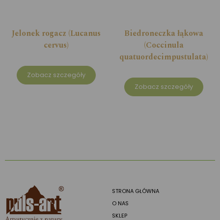
Jelonek rogacz (Lucanus
Biedroneczka łąkowa
cervus)
(Coccinula
quatuordecimpustulata)
Zobacz szczegóły
Zobacz szczegóły
STRONA GŁÓWNA
O NAS
SKLEP