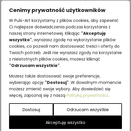
Cenimy prywatność użytkowników
W Puls-Art korzystamy z plików cookies, aby zapewnić
Ci najlepsze doświadczenia podczas korzystania z
naszej strony internetowej. Klikając
"Akceptuję
wszystko"
, wyrażasz zgodę na wykorzystanie plików
cookies, co pozwoli nam dostosować treści i oferty do
Najniższa cena z ostatnich 30
Twoich potrzeb. Jeśli nie wyrażasz zgody na korzystanie
z nieistotnych plików cookies, możesz kliknąć
dni:
65,00
zł
"Odrzucam wszystkie"
.
SKU:
Brak danych
Kategorie:
ILUSTRACJE
,
Owady
,
Możesz także dostosować swoje preferencje,
Ważki
wybierając opcję
"Dostosuj"
. W dowolnym momencie
możesz zmienić swoje wybory. Aby dowiedzieć się
Podobne produkty
więcej, zapoznaj się z naszą
Polityką prywatności
.
Dostosuj
Odrzucam wszystkie
Akceptuję wszystko