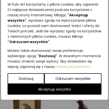
30 cm
W Puls-Art korzystamy z plików cookies, aby zapewnić
98,40
zł
z VAT
Ci najlepsze doświadczenia podczas korzystania z
naszej strony internetowej. Klikając
"Akceptuję
wszystko"
, wyrażasz zgodę na wykorzystanie plików
Dodaj do
cookies, co pozwoli nam dostosować treści i oferty do
koszyka
Twoich potrzeb. Jeśli nie wyrażasz zgody na korzystanie
z nieistotnych plików cookies, możesz kliknąć
"Odrzucam wszystkie"
.
Możesz także dostosować swoje preferencje,
wybierając opcję
"Dostosuj"
. W dowolnym momencie
możesz zmienić swoje wybory. Aby dowiedzieć się
więcej, zapoznaj się z naszą
Polityką prywatności
.
Podobne produkty
Dostosuj
Odrzucam wszystkie
Akceptuję wszystko