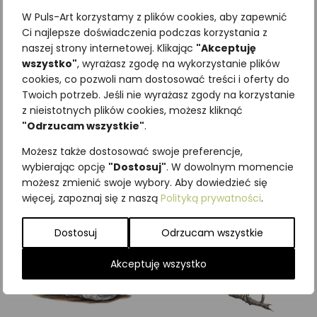
W Puls-Art korzystamy z plików cookies, aby zapewnić
Ci najlepsze doświadczenia podczas korzystania z
naszej strony internetowej. Klikając
"Akceptuję
wszystko"
, wyrażasz zgodę na wykorzystanie plików
Najniższa cena z ostatnich 30
cookies, co pozwoli nam dostosować treści i oferty do
Twoich potrzeb. Jeśli nie wyrażasz zgody na korzystanie
dni:
65,00
zł
z nieistotnych plików cookies, możesz kliknąć
SKU:
Brak danych
"Odrzucam wszystkie"
.
Kategorie:
ILUSTRACJE
,
Ptaki
,
Śpiewające
Możesz także dostosować swoje preferencje,
wybierając opcję
"Dostosuj"
. W dowolnym momencie
Podobne produkty
możesz zmienić swoje wybory. Aby dowiedzieć się
więcej, zapoznaj się z naszą
Polityką prywatności
.
Dostosuj
Odrzucam wszystkie
Akceptuję wszystko