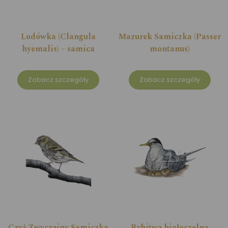
Lodówka (Clangula
Mazurek Samiczka (Passer
hyemalis) – samica
montanus)
Zobacz szczegóły
Zobacz szczegóły
Czyż Zwyczajny Samiczka
Rybitwa białoczelna