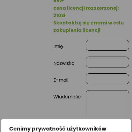
65zł
cena licencji rozszerzonej:
210zł
Skontaktuj się z nami w celu
zakupienia licencji
Imię
Nazwisko
E-mail
Wiadomość
Cenimy prywatność użytkowników