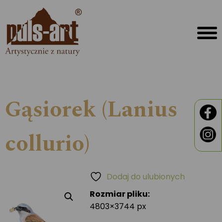
Gąsiorek (Lanius
collurio)
Dodaj do ulubionych
Rozmiar pliku:
4803×3744 px