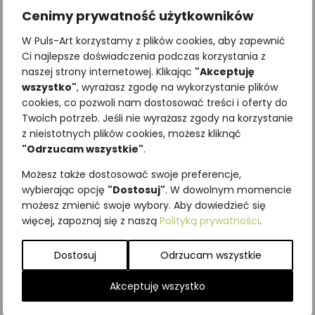
Cenimy prywatność użytkowników
W Puls-Art korzystamy z plików cookies, aby zapewnić
Ci najlepsze doświadczenia podczas korzystania z
naszej strony internetowej. Klikając
"Akceptuję
wszystko"
, wyrażasz zgodę na wykorzystanie plików
cookies, co pozwoli nam dostosować treści i oferty do
Twoich potrzeb. Jeśli nie wyrażasz zgody na korzystanie
Najniższa cena z ostatnich 30
z nieistotnych plików cookies, możesz kliknąć
dni:
65,00
zł
"Odrzucam wszystkie"
.
SKU:
Brak danych
Możesz także dostosować swoje preferencje,
Kategorie:
ILUSTRACJE
,
Krzewy i
wybierając opcję
"Dostosuj"
. W dowolnym momencie
krzewinki
możesz zmienić swoje wybory. Aby dowiedzieć się
więcej, zapoznaj się z naszą
Polityką prywatności
.
Podobne produkty
Dostosuj
Odrzucam wszystkie
Akceptuję wszystko