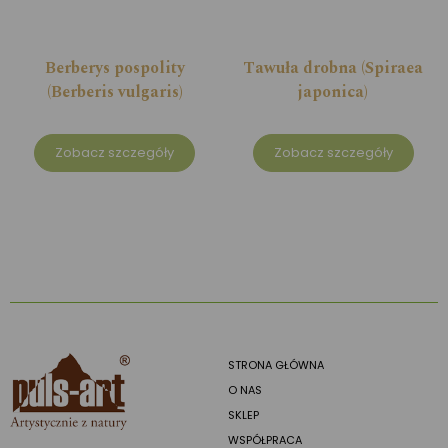
Berberys pospolity
Tawuła drobna (Spiraea
(Berberis vulgaris)
japonica)
Zobacz szczegóły
Zobacz szczegóły
STRONA GŁÓWNA
O NAS
SKLEP
WSPÓŁPRACA