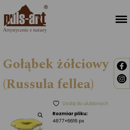
Gołąbek żółciowy
(Russula fellea)
Dodaj do ulubionych
Rozmiar pliku:
4677×6616 px