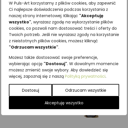
W Puls-Art korzystamy z plików cookies, aby zapewnić
Ci najlepsze doświadczenia podczas korzystania z
naszej strony internetowej. Klikając
"Akceptuję
wszystko"
, wyrażasz zgodę na wykorzystanie plików
cookies, co pozwoli nam dostosować treści i oferty do
Najniższa cena z ostatnich 30
Twoich potrzeb. Jeśli nie wyrażasz zgody na korzystanie
dni:
65,00
zł
z nieistotnych plików cookies, możesz kliknąć
SKU:
Brak danych
"Odrzucam wszystkie"
.
Kategorie:
Grzyby
,
ILUSTRACJE
Możesz także dostosować swoje preferencje,
Podobne produkty
wybierając opcję
"Dostosuj"
. W dowolnym momencie
możesz zmienić swoje wybory. Aby dowiedzieć się
więcej, zapoznaj się z naszą
Polityką prywatności
.
Dostosuj
Odrzucam wszystkie
Akceptuję wszystko