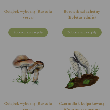
Gołąbek wyborny (Russula
Borowik szlachetny
vesca)
(Boletus edulis)
Zobacz szczegóły
Zobacz szczegóły
Gołąbek wyborny (Russula
Czernidłak kołpakowaty
vesca)
(Coprinus comatus)