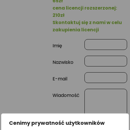
65zł
cena licencji rozszerzonej:
210zł
Skontaktuj się z nami w celu
zakupienia licencji
Imię
Nazwisko
E-mail
Wiadomość
Cenimy prywatność użytkowników