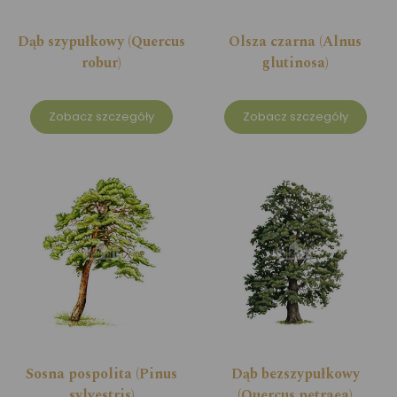
Dąb szypułkowy (Quercus
Olsza czarna (Alnus
robur)
glutinosa)
Zobacz szczegóły
Zobacz szczegóły
Sosna pospolita (Pinus
Dąb bezszypułkowy
sylvestris)
(Quercus petraea)