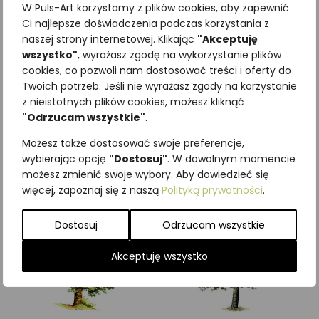
W Puls-Art korzystamy z plików cookies, aby zapewnić
Ci najlepsze doświadczenia podczas korzystania z
naszej strony internetowej. Klikając
"Akceptuję
wszystko"
, wyrażasz zgodę na wykorzystanie plików
cookies, co pozwoli nam dostosować treści i oferty do
Najniższa cena z ostatnich 30
Twoich potrzeb. Jeśli nie wyrażasz zgody na korzystanie
dni:
65,00
zł
z nieistotnych plików cookies, możesz kliknąć
SKU:
Brak danych
"Odrzucam wszystkie"
.
Kategorie:
Drzewa
,
ILUSTRACJE
Możesz także dostosować swoje preferencje,
Podobne produkty
wybierając opcję
"Dostosuj"
. W dowolnym momencie
możesz zmienić swoje wybory. Aby dowiedzieć się
więcej, zapoznaj się z naszą
Polityką prywatności
.
Dostosuj
Odrzucam wszystkie
Akceptuję wszystko