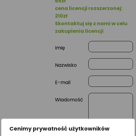
65zł
cena licencji rozszerzonej:
210zł
Skontaktuj się z nami w celu
zakupienia licencji
Imię
Nazwisko
E-mail
Wiadomość
Cenimy prywatność użytkowników