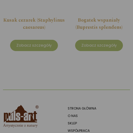
Kusak cezarek (Staphylinus
Bogatek wspaniały
caesareus)
(Buprestis splendens)
Zobacz szczegóły
Zobacz szczegóły
STRONA GŁÓWNA
O NAS
SKLEP
WSPÓŁPRACA