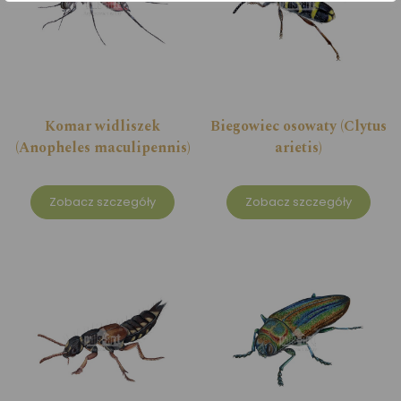
Komar widliszek
Biegowiec osowaty (Clytus
(Anopheles maculipennis)
arietis)
Zobacz szczegóły
Zobacz szczegóły