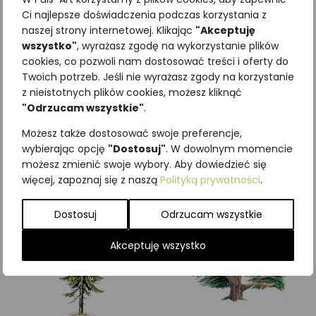
Ci najlepsze doświadczenia podczas korzystania z
naszej strony internetowej. Klikając
"Akceptuję
wszystko"
, wyrażasz zgodę na wykorzystanie plików
cookies, co pozwoli nam dostosować treści i oferty do
Twoich potrzeb. Jeśli nie wyrażasz zgody na korzystanie
Najniższa cena z ostatnich 30
z nieistotnych plików cookies, możesz kliknąć
dni:
65,00
zł
"Odrzucam wszystkie"
.
SKU:
Brak danych
Kategorie:
Drzewa
,
ILUSTRACJE
Możesz także dostosować swoje preferencje,
wybierając opcję
"Dostosuj"
. W dowolnym momencie
Podobne produkty
możesz zmienić swoje wybory. Aby dowiedzieć się
więcej, zapoznaj się z naszą
Polityką prywatności
.
Dostosuj
Odrzucam wszystkie
Akceptuję wszystko