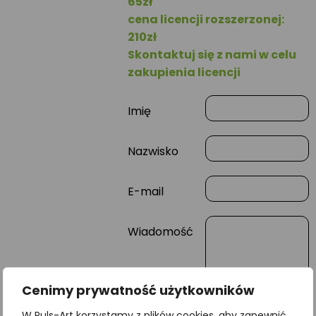
65zł
cena licencji rozszerzonej:
210zł
Skontaktuj się z nami w celu
zakupienia licencji
Imię
Nazwisko
E-mail
Wiadomość
Cenimy prywatność użytkowników
W Puls-Art korzystamy z plików cookies, aby zapewnić