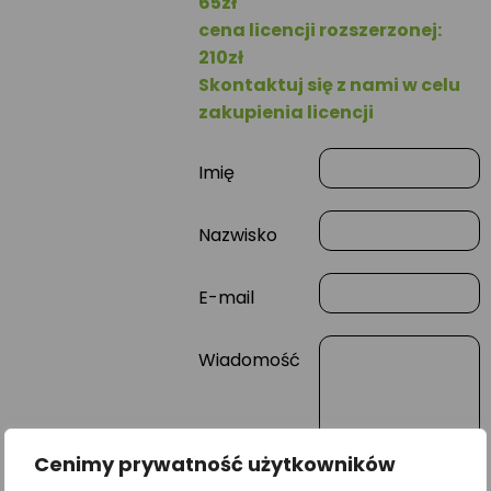
65zł
cena licencji rozszerzonej:
210zł
Skontaktuj się z nami w celu
zakupienia licencji
Imię
Nazwisko
E-mail
Wiadomość
Cenimy prywatność użytkowników