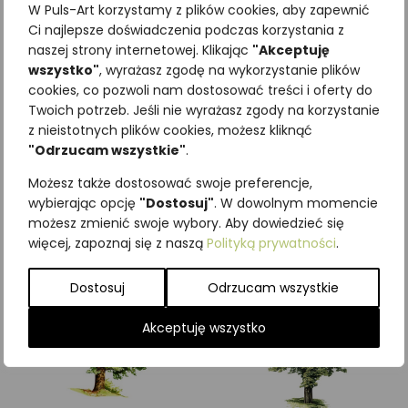
W Puls-Art korzystamy z plików cookies, aby zapewnić
Ci najlepsze doświadczenia podczas korzystania z
naszej strony internetowej. Klikając
"Akceptuję
wszystko"
, wyrażasz zgodę na wykorzystanie plików
cookies, co pozwoli nam dostosować treści i oferty do
Najniższa cena z ostatnich 30
Twoich potrzeb. Jeśli nie wyrażasz zgody na korzystanie
dni:
65,00
zł
z nieistotnych plików cookies, możesz kliknąć
SKU:
Brak danych
"Odrzucam wszystkie"
.
Kategorie:
Drzewa
,
ILUSTRACJE
Możesz także dostosować swoje preferencje,
Podobne produkty
wybierając opcję
"Dostosuj"
. W dowolnym momencie
możesz zmienić swoje wybory. Aby dowiedzieć się
więcej, zapoznaj się z naszą
Polityką prywatności
.
Dostosuj
Odrzucam wszystkie
Akceptuję wszystko