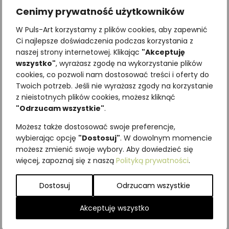
Cenimy prywatność użytkowników
W Puls-Art korzystamy z plików cookies, aby zapewnić
Ci najlepsze doświadczenia podczas korzystania z
naszej strony internetowej. Klikając
"Akceptuję
wszystko"
, wyrażasz zgodę na wykorzystanie plików
cookies, co pozwoli nam dostosować treści i oferty do
Twoich potrzeb. Jeśli nie wyrażasz zgody na korzystanie
Najniższa cena z ostatnich 30
z nieistotnych plików cookies, możesz kliknąć
dni:
65,00
zł
"Odrzucam wszystkie"
.
SKU:
Brak danych
Możesz także dostosować swoje preferencje,
Kategorie:
ILUSTRACJE
,
Krzewy i
wybierając opcję
"Dostosuj"
. W dowolnym momencie
krzewinki
możesz zmienić swoje wybory. Aby dowiedzieć się
więcej, zapoznaj się z naszą
Polityką prywatności
.
Podobne produkty
Dostosuj
Odrzucam wszystkie
Akceptuję wszystko