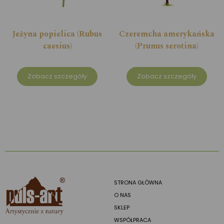
Jeżyna popielica (Rubus
Czeremcha amerykańska
caesius)
(Prunus serotina)
Zobacz szczegóły
Zobacz szczegóły
STRONA GŁÓWNA
O NAS
SKLEP
WSPÓŁPRACA