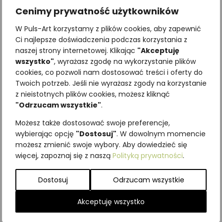
Cenimy prywatność użytkowników
W Puls-Art korzystamy z plików cookies, aby zapewnić
Ci najlepsze doświadczenia podczas korzystania z
naszej strony internetowej. Klikając
"Akceptuję
wszystko"
, wyrażasz zgodę na wykorzystanie plików
cookies, co pozwoli nam dostosować treści i oferty do
Twoich potrzeb. Jeśli nie wyrażasz zgody na korzystanie
Najniższa cena z ostatnich 30
z nieistotnych plików cookies, możesz kliknąć
dni:
65,00
zł
"Odrzucam wszystkie"
.
SKU:
Brak danych
Możesz także dostosować swoje preferencje,
Kategorie:
ILUSTRACJE
,
Krzewy i
wybierając opcję
"Dostosuj"
. W dowolnym momencie
krzewinki
możesz zmienić swoje wybory. Aby dowiedzieć się
więcej, zapoznaj się z naszą
Polityką prywatności
.
Podobne produkty
Dostosuj
Odrzucam wszystkie
Akceptuję wszystko