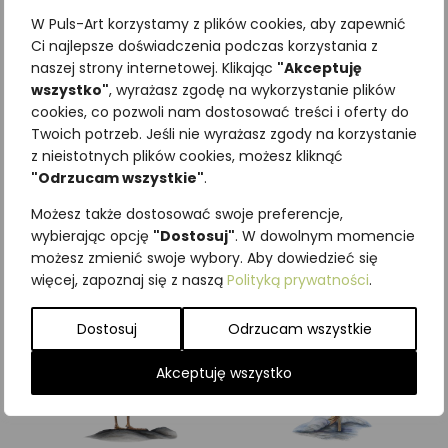
W Puls-Art korzystamy z plików cookies, aby zapewnić
Ci najlepsze doświadczenia podczas korzystania z
naszej strony internetowej. Klikając
"Akceptuję
wszystko"
, wyrażasz zgodę na wykorzystanie plików
Najniższa cena z ostatnich 30
cookies, co pozwoli nam dostosować treści i oferty do
Twoich potrzeb. Jeśli nie wyrażasz zgody na korzystanie
dni:
65,00
zł
z nieistotnych plików cookies, możesz kliknąć
SKU:
Brak danych
"Odrzucam wszystkie"
.
Kategorie:
ILUSTRACJE
,
Ptaki
,
Szponiaste
Możesz także dostosować swoje preferencje,
wybierając opcję
"Dostosuj"
. W dowolnym momencie
Podobne produkty
możesz zmienić swoje wybory. Aby dowiedzieć się
więcej, zapoznaj się z naszą
Polityką prywatności
.
Dostosuj
Odrzucam wszystkie
Akceptuję wszystko