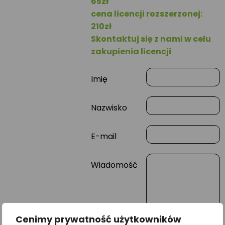
65zł
cena licencji rozszerzonej:
210zł
Skontaktuj się z nami w celu
zakupienia licencji
Imię
Nazwisko
E-mail
Wiadomość
Cenimy prywatność użytkowników