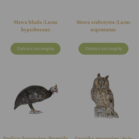
Mewa blada (Larus
Mewa srebrzysta (Larus
hyperboreus)
argentatus)
Zobacz szczegóły
Zobacz szczegóły
Perlica Zwyczajna (Numida
Uszatka zwyczajna (Asio