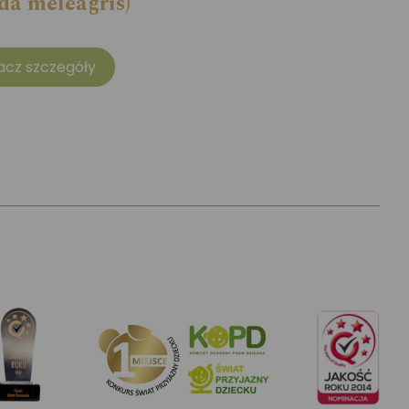
a meleagris)
acz szczegóły