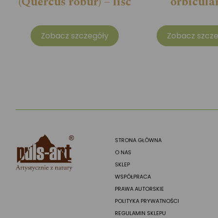
(Quercus robur) – liść
orbicular
Zobacz szczegóły
Zobacz szcze
STRONA GŁÓWNA
O NAS
SKLEP
WSPÓŁPRACA
PRAWA AUTORSKIE
POLITYKA PRYWATNOŚCI
REGULAMIN SKLEPU