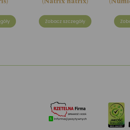
is)
(Natrix natrix)
(Numid
góły
Zobacz szczegóły
Zob