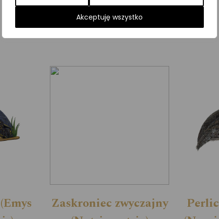
Kategorie:
Gady
,
ILUSTRACJE
Akceptuję wszystko
 (Emys
Zaskroniec zwyczajny
Perli