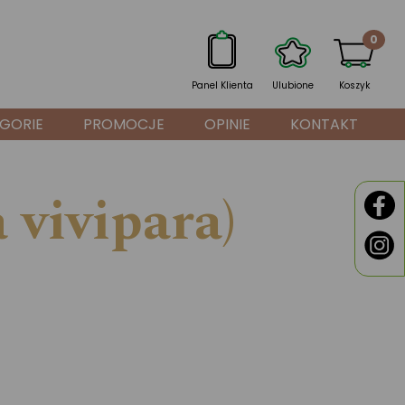
0
Panel Klienta
Ulubione
Koszyk
GORIE
PROMOCJE
OPINIE
KONTAKT
 vivipara)