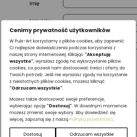
Imię
Nazwisko
Cenimy prywatność użytkowników
E-mail
W Puls-Art korzystamy z plików cookies, aby zapewnić
Ci najlepsze doświadczenia podczas korzystania z
naszej strony internetowej. Klikając
"Akceptuję
Wiadomość
wszystko"
, wyrażasz zgodę na wykorzystanie plików
cookies, co pozwoli nam dostosować treści i oferty do
Twoich potrzeb. Jeśli nie wyrażasz zgody na korzystanie
z nieistotnych plików cookies, możesz kliknąć
"Odrzucam wszystkie"
.
Możesz także dostosować swoje preferencje,
wybierając opcję
"Dostosuj"
. W dowolnym momencie
możesz zmienić swoje wybory. Aby dowiedzieć się
więcej, zapoznaj się z naszą
Polityką prywatności
.
Najniższa cena z ostatnich 30 dni:
65,00
zł
SKU:
Brak danych
Dostosuj
Odrzucam wszystkie