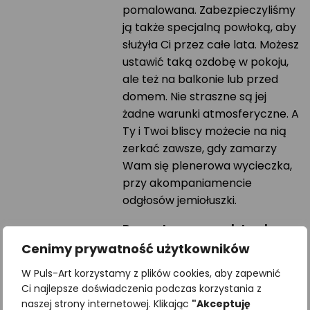
pomalowana. Zabezpieczyliśmy
ją także specjalną powłoką, aby
służyła Ci przez całe lata. Możesz
ustawić taką ozdobę w pokoju,
ale też na balkonie lub przed
domem. Nie straszne są jej
żadne warunki atmosferyczne. A
Ty i Twoi bliscy możecie na nią
zerkać zawsze, gdy zamarzy
Wam się plenerowa wycieczka,
przy akompaniamencie
odgłosów jemiołuszki.
Prezentowana podstawka
jest tylko częścią ekspozycji.
Cenimy prywatność użytkowników
Czas realizacji zamówienia
W Puls-Art korzystamy z plików cookies, aby zapewnić
Ci najlepsze doświadczenia podczas korzystania z
od 7 do 14 dni.
naszej strony internetowej. Klikając
"Akceptuję