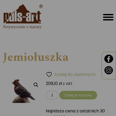
Jemiołuszka
Dodaj do ulubionych
209,10
zł
z VAT
ilość
Dodaj do koszyka
Jemiołuszka
Najniższa cena z ostatnich 30