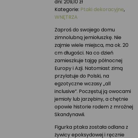
dni:
209,10
zł
Kategorie:
Ptaki dekoracyjne
,
WNĘTRZA
Zaproś do swojego domu
zimnolubną jemiołuszkę. Nie
zajmie wiele miejsca, ma ok. 20
cm długości. Na co dzień
zamieszkuje tajgę północnej
Europy i Azji. Natomiast zimą
przylatuje do Polski, na
egzotyczne wczasy „all
inclusive”. Poczęstuj ją owocami
jemioły lub jarzębiny, a chętnie
opowie historie rodem z mroźnej
Skandynawii.
Figurka ptaka została odlana z
żywicy epoksydowej i ręcznie