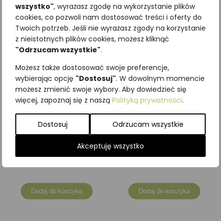
wszystko"
, wyrażasz zgodę na wykorzystanie plików
Podobne produkty
cookies, co pozwoli nam dostosować treści i oferty do
Twoich potrzeb. Jeśli nie wyrażasz zgody na korzystanie
z nieistotnych plików cookies, możesz kliknąć
"Odrzucam wszystkie"
.
Możesz także dostosować swoje preferencje,
wybierając opcję
"Dostosuj"
. W dowolnym momencie
możesz zmienić swoje wybory. Aby dowiedzieć się
więcej, zapoznaj się z naszą
Polityką prywatności
.
Dostosuj
Odrzucam wszystkie
Zięba
Orlik krzykliwy
Akceptuję wszystko
196,80
zł
55,35
zł
z VAT
z VAT
Dodaj do koszyka
Dodaj do koszyka