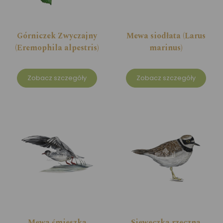
Górniczek Zwyczajny
Mewa siodłata (Larus
(Eremophila alpestris)
marinus)
Zobacz szczegóły
Zobacz szczegóły
Mewa śmieszka
Sieweczka rzeczna