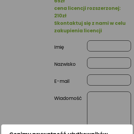
65zł
cena licencji rozszerzonej:
210zł
Skontaktuj się z nami w celu
zakupienia licencji
Imię
Nazwisko
E-mail
Wiadomość