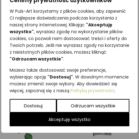
Cenimy prywatność użytkowników
W Puls-Art korzystamy z plików cookies, aby zapewnić
Ci najlepsze doświadczenia podczas korzystania z
naszej strony internetowej. Klikając
"Akceptuję
wszystko"
, wyrażasz zgodę na wykorzystanie plików
Najniższa cena z ostatnich 30
cookies, co pozwoli nam dostosować treści i oferty do
dni:
65,00
zł
Twoich potrzeb. Jeśli nie wyrażasz zgody na korzystanie
SKU:
Brak danych
z nieistotnych plików cookies, możesz kliknąć
Kategorie:
ILUSTRACJE
,
Ptaki
,
"Odrzucam wszystkie"
.
Szponiaste
Możesz także dostosować swoje preferencje,
Podobne produkty
wybierając opcję
"Dostosuj"
. W dowolnym momencie
możesz zmienić swoje wybory. Aby dowiedzieć się
więcej, zapoznaj się z naszą
Polityką prywatności
.
Dostosuj
Odrzucam wszystkie
Akceptuję wszystko