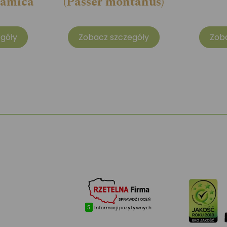
samica
(Passer montanus)
góły
Zobacz szczegóły
Zob