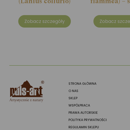
(Lanius collurio)
flammea) – 
Zobacz szczegóły
Zobacz szcze
STRONA GŁÓWNA
O NAS
SKLEP
WSPÓŁPRACA
PRAWA AUTORSKIE
POLITYKA PRYWATNOŚCI
REGULAMIN SKLEPU