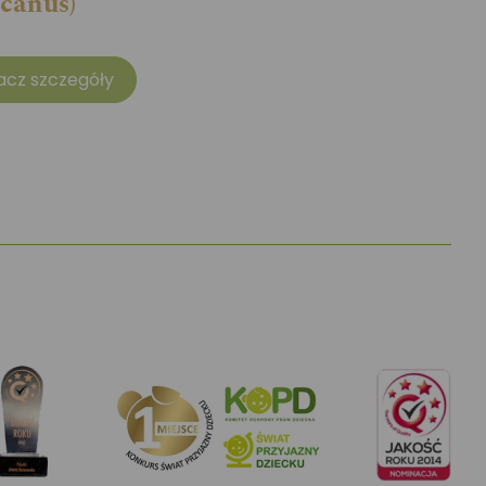
canus)
acz szczegóły