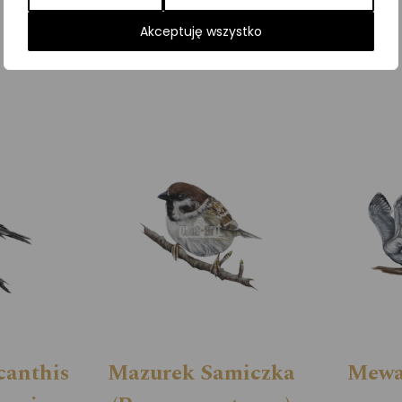
Kategorie:
ILUSTRACJE
,
Ptaki
,
Szponiaste
Akceptuję wszystko
canthis
Mazurek Samiczka
Mewa 