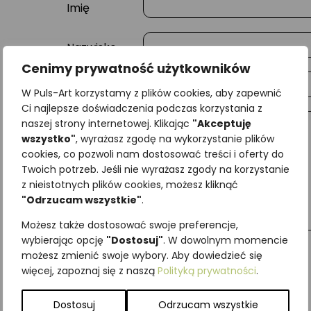
Imię
Nazwisko
Cenimy prywatność użytkowników
E-mail
W Puls-Art korzystamy z plików cookies, aby zapewnić
Ci najlepsze doświadczenia podczas korzystania z
naszej strony internetowej. Klikając
"Akceptuję
Wiadomość
wszystko"
, wyrażasz zgodę na wykorzystanie plików
cookies, co pozwoli nam dostosować treści i oferty do
Twoich potrzeb. Jeśli nie wyrażasz zgody na korzystanie
z nieistotnych plików cookies, możesz kliknąć
"Odrzucam wszystkie"
.
Możesz także dostosować swoje preferencje,
wybierając opcję
"Dostosuj"
. W dowolnym momencie
możesz zmienić swoje wybory. Aby dowiedzieć się
więcej, zapoznaj się z naszą
Polityką prywatności
.
Najniższa cena z ostatnich 30 dni:
65,00
zł
SKU:
Brak danych
Dostosuj
Odrzucam wszystkie