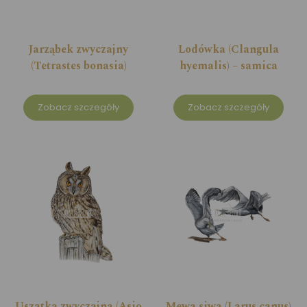
Jarząbek zwyczajny
Lodówka (Clangula
(Tetrastes bonasia)
hyemalis) – samica
Zobacz szczegóły
Zobacz szczegóły
Uszatka zwyczajna (Asio
Mewa siwa (Larus canus)