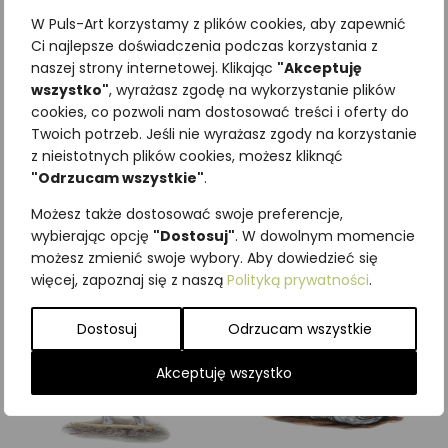
W Puls-Art korzystamy z plików cookies, aby zapewnić
Ci najlepsze doświadczenia podczas korzystania z
naszej strony internetowej. Klikając
"Akceptuję
wszystko"
, wyrażasz zgodę na wykorzystanie plików
Najniższa cena z ostatnich 30
cookies, co pozwoli nam dostosować treści i oferty do
Twoich potrzeb. Jeśli nie wyrażasz zgody na korzystanie
dni:
65,00
zł
z nieistotnych plików cookies, możesz kliknąć
SKU:
Brak danych
"Odrzucam wszystkie"
.
Kategorie:
ILUSTRACJE
,
Ptaki
,
Śpiewające
Możesz także dostosować swoje preferencje,
wybierając opcję
"Dostosuj"
. W dowolnym momencie
Podobne produkty
możesz zmienić swoje wybory. Aby dowiedzieć się
więcej, zapoznaj się z naszą
Polityką prywatności
.
Dostosuj
Odrzucam wszystkie
Akceptuję wszystko