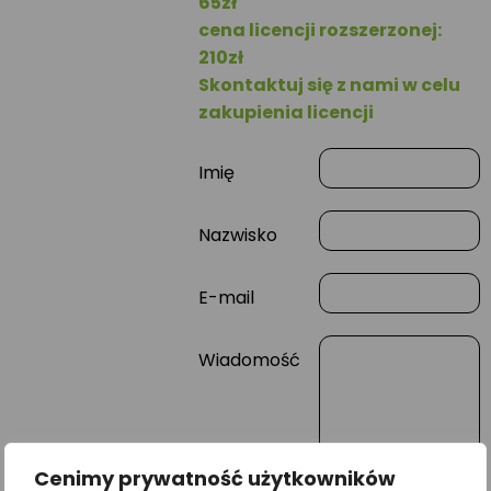
65zł
cena licencji rozszerzonej:
210zł
Skontaktuj się z nami w celu
zakupienia licencji
Imię
Nazwisko
E-mail
Wiadomość
Cenimy prywatność użytkowników